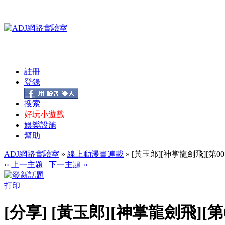
註冊
登錄
搜索
好玩小遊戲
娛樂設施
幫助
ADJ網路實驗室
»
線上動漫畫連載
» [黃玉郎][神掌龍劍飛][第001-0
‹‹ 上一主題
|
下一主題 ››
打印
[分享] [黃玉郎][神掌龍劍飛][第001