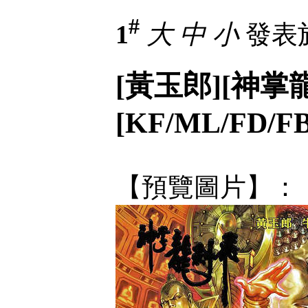
#
1
大
中
小
發表於 
[黃玉郎][神掌龍劍
[KF/ML/FD/FB
【預覽圖片】：