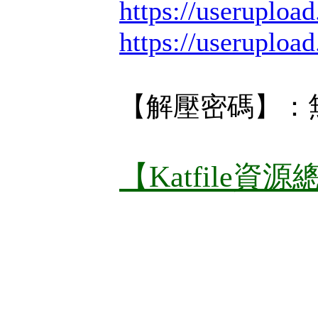
https://userupload
https://useruploa
【解壓密碼】：
【Katfile資