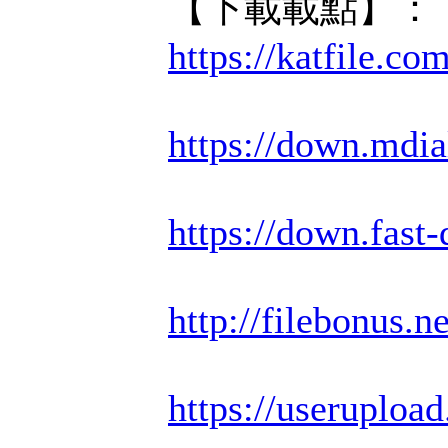
【下載載點】：
https://katfile.c
https://down.mdi
https://down.fas
http://filebonus.n
https://useruploa