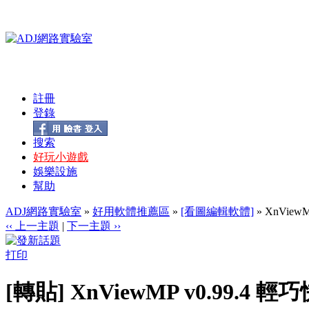
註冊
登錄
搜索
好玩小遊戲
娛樂設施
幫助
ADJ網路實驗室
»
好用軟體推薦區
»
[看圖編輯軟體]
» XnVie
‹‹ 上一主題
|
下一主題 ››
打印
[轉貼] XnViewMP v0.99.