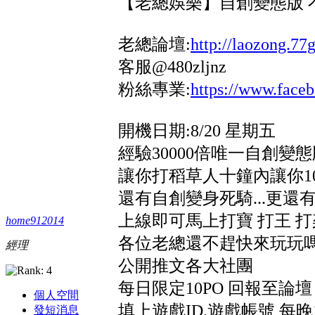
【老總娛樂】自創變態版 
老總論壇:
http://laozong.77
客服@480zljnz
粉絲專業:
https://www.fa
開機日期:8/20 星期五
經驗30000倍唯一自創變
讓你打稻草人十鐘內讓你1
還有自創變身死騎...更還
上線即可馬上打寶 打王 
home912014
各位老總還不趕快來玩玩嗎
經理
公開推文各大社團
每日限定10PO 回報至論
個人空間
填上遊戲ID.遊戲帳號 每
發短消息