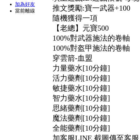
加為好友
推文獎勵:寶一武器+100
當前離線
隨機獲得一項
【老總】元寶500
100%對武器施法的卷軸
100%對盔甲施法的卷軸
穿雲箭-血盟
力量藥水[10分鐘]
活力藥劑[10分鐘]
敏捷藥水[10分鐘]
智力藥水[10分鐘]
思緒藥劑[10分鐘]
魔法藥劑[10分鐘]
全能藥劑[10分鐘]
加客服LINE 截圖傳至客服