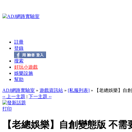
註冊
登錄
搜索
好玩小遊戲
娛樂設施
幫助
ADJ網路實驗室
»
遊戲資訊站
»
[私服列表]
» 【老總娛樂】自創
‹‹ 上一主題
|
下一主題 ››
打印
【老總娛樂】自創變態版 不需要