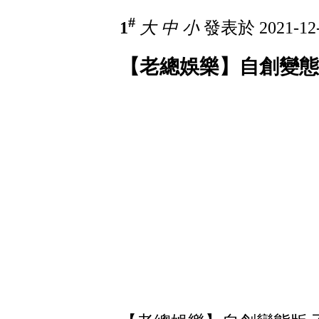
#
1
大
中
小
發表於 2021-12-
【老總娛樂】自創變態