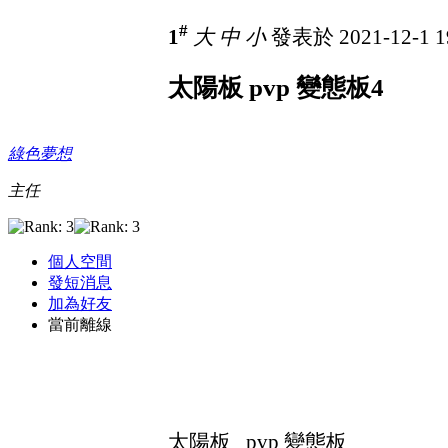
#
1
大
中
小
發表於 2021-12-1 1
太陽板 pvp 變態板4
綠色夢想
主任
個人空間
發短消息
加為好友
當前離線
太陽板 pvp 變態板