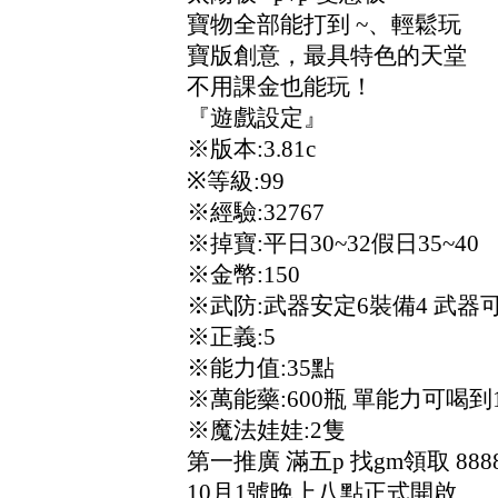
寶物全部能打到 ~、輕鬆玩
寶版創意，最具特色的天堂
不用課金也能玩！
『遊戲設定』
※版本:3.81c
※等級:99
※經驗:32767
※掉寶:平日30~32假日35~40
※金幣:150
※武防:武器安定6裝備4 武器可
※正義:5
※能力值:35點
※萬能藥:600瓶 單能力可喝到1
※魔法娃娃:2隻
第一推廣 滿五p 找gm領取 888
10月1號晚上八點正式開啟