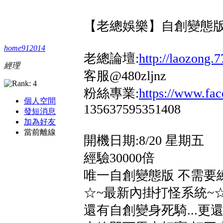
【老總娛樂】自創變態版
home912014
老總論壇:
http://laozong.
經理
客服@480zljnz
粉絲專業:
https://www.f
個人空間
135637595351408
發短消息
加為好友
當前離線
開機日期:8/20 星期五
經驗30000倍
唯一自創變態版 不需要
☆~最新內掛打怪系統~
還有自創變身死騎...更