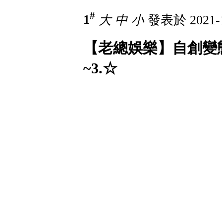
#
1
大
中
小
發表於 2021-1
【老總娛樂】自創變
~3.☆