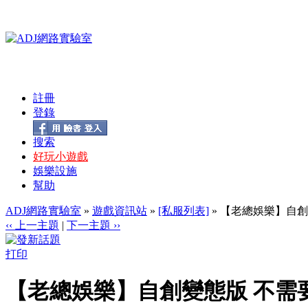
註冊
登錄
搜索
好玩小遊戲
娛樂設施
幫助
ADJ網路實驗室
»
遊戲資訊站
»
[私服列表]
» 【老總娛樂】自創
‹‹ 上一主題
|
下一主題 ››
打印
【老總娛樂】自創變態版 不需要