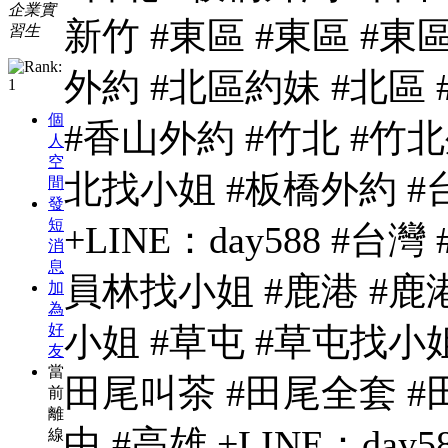
企業實
新竹 #東區 #東區 #東
習生
外約 #北區約妹 #北區
個
#香山外約 #竹北 #竹北
人
空
北找小姐 #板橋外約 #
間
發
短
+LINE：day588 #台
消
息
員林找小姐 #鹿港 #鹿
加
為
小姐 #草屯 #草屯找小姐
好
友
當
田尾叫茶 #田尾全套 #
前
離
中 #高雄 +LINE：day
線