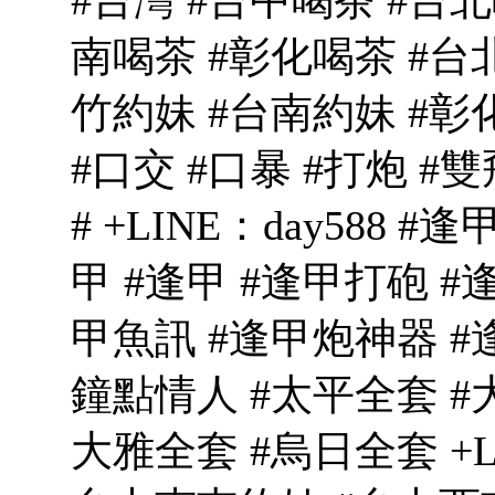
南喝茶 #彰化喝茶 #台
竹約妹 #台南約妹 #彰化
#口交 #口暴 #打炮 #雙
# +LINE：day588 
甲 #逢甲 #逢甲打砲 #
甲魚訊 #逢甲炮神器 #
鐘點情人 #太平全套 #
大雅全套 #烏日全套 +LI