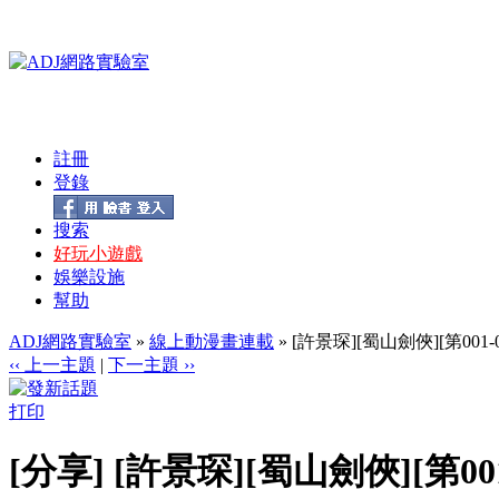
註冊
登錄
搜索
好玩小遊戲
娛樂設施
幫助
ADJ網路實驗室
»
線上動漫畫連載
» [許景琛][蜀山劍俠][第001-02
‹‹ 上一主題
|
下一主題 ››
打印
[分享] [許景琛][蜀山劍俠][第001-