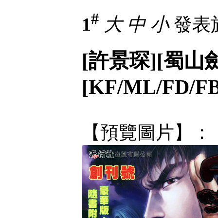
#
1
大
中
小
發表於 
[許景琛][蜀山劍俠
[KF/ML/FD/FB
【預覽圖片】：