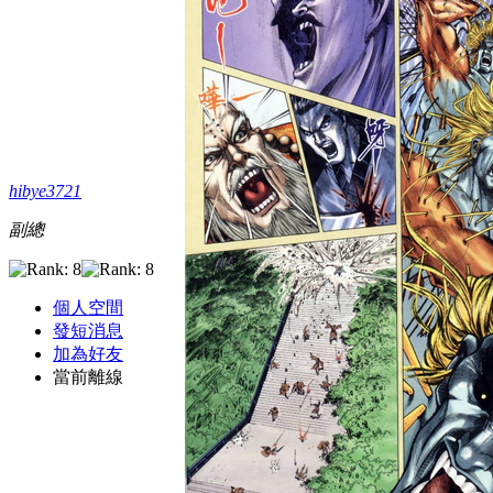
hibye3721
副總
個人空間
發短消息
加為好友
當前離線