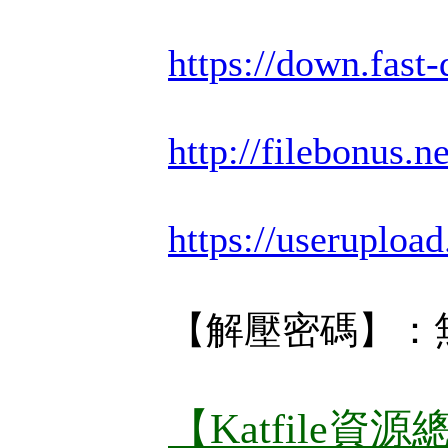
https://down.fa
http://filebonus.n
https://useruploa
【解壓密碼】：
【Katfile資