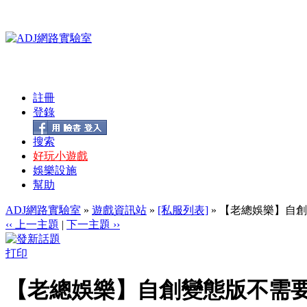
註冊
登錄
搜索
好玩小遊戲
娛樂設施
幫助
ADJ網路實驗室
»
遊戲資訊站
»
[私服列表]
» 【老總娛樂】自創變
‹‹ 上一主題
|
下一主題 ››
打印
【老總娛樂】自創變態版不需要練等