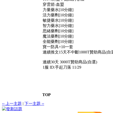
穿雲箭-血盟
力量藥水[10分鐘]
活力藥劑[10分鐘]
敏捷藥水[10分鐘]
智力藥水[10分鐘]
思緒藥劑[10分鐘]
魔法藥劑[10分鐘]
全能藥劑[10分鐘]
寶一防具+10一套
連續推文15天不中斷1000T贊助商品(自
連續30天 3000T贊助商品(自選)
1服 ID:手起刀落 11/29
TOP
‹‹ 上一主題
|
下一主題 ››