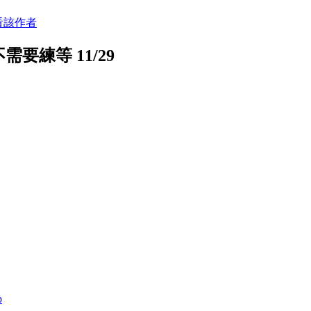
看該作者
要練等 11/29
p