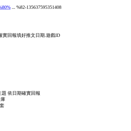
8%80%
... %82-135637595351408
確實回報填好推文日期.遊戲ID
主題 依日期確實回報
倉庫
一套