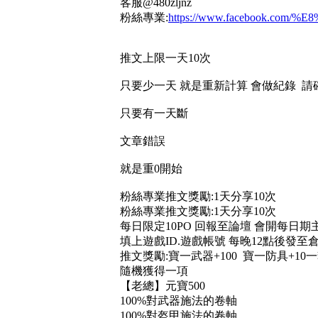
客服@480zljnz
粉絲專業:
https://www.facebook.com/%E
推文上限一天10次
只要少一天 就是重新計算 會做紀錄 請
只要有一天斷
文章錯誤
就是重0開始
粉絲專業推文獎勵:1天分享10次
粉絲專業推文獎勵:1天分享10次
每日限定10PO 回報至論壇 會開每日期
填上遊戲ID.遊戲帳號 每晚12點後發至
推文獎勵:寶一武器+100 寶一防具+10
隨機獲得一項
【老總】元寶500
100%對武器施法的卷軸
100%對盔甲施法的卷軸