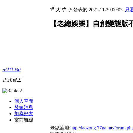
#
1
大
中
小
發表於 2021-11-29 00:05
只
【老總娛樂】自創變態版不需
z6211930
正式員工
個人空間
發短消息
加為好友
當前離線
老總論壇:
http://laozong.77ga.me/forum.ph