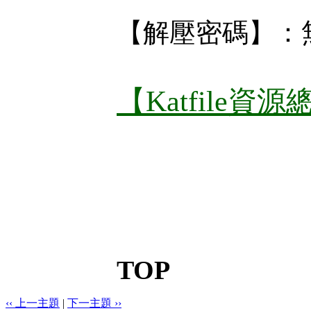
【解壓密碼】：
【Katfile資
TOP
‹‹ 上一主題
|
下一主題 ››