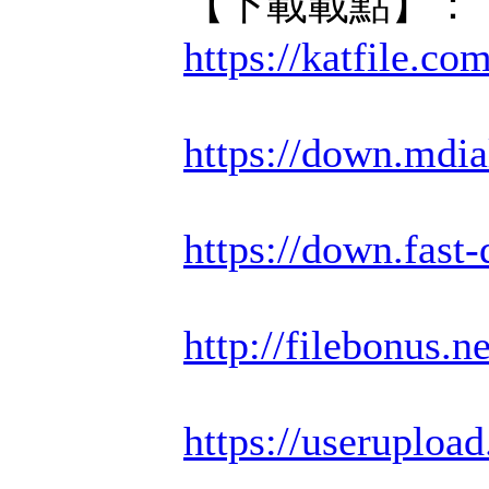
【下載載點】：
https://katfile.c
https://down.mdi
https://down.fas
http://filebonus.n
https://useruploa