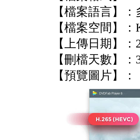
【檔案語言】：
【檔案空間】：KF/
【上傳日期】：202
【刪檔天數】：
【預覽圖片】：