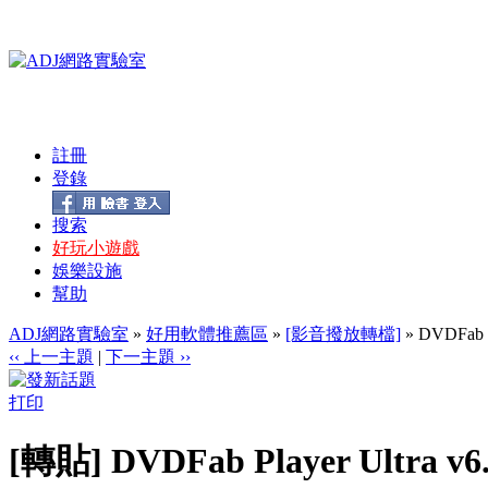
註冊
登錄
搜索
好玩小遊戲
娛樂設施
幫助
ADJ網路實驗室
»
好用軟體推薦區
»
[影音撥放轉檔]
» DVDFab
‹‹ 上一主題
|
下一主題 ››
打印
[轉貼] DVDFab Player Ultr