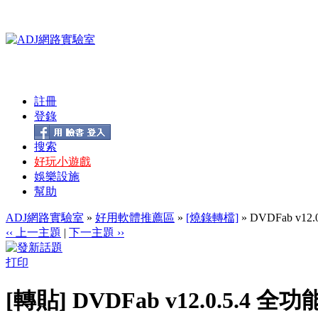
註冊
登錄
搜索
好玩小遊戲
娛樂設施
幫助
ADJ網路實驗室
»
好用軟體推薦區
»
[燒錄轉檔]
» DVDFab 
‹‹ 上一主題
|
下一主題 ››
打印
[轉貼] DVDFab v12.0.5