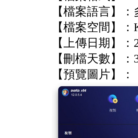
【檔案語言】：
【檔案空間】：KF/
【上傳日期】：202
【刪檔天數】：
【預覽圖片】：