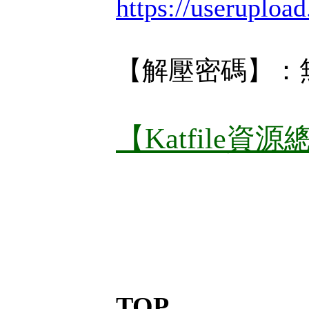
https://useruploa
【解壓密碼】：
【Katfile資
TOP