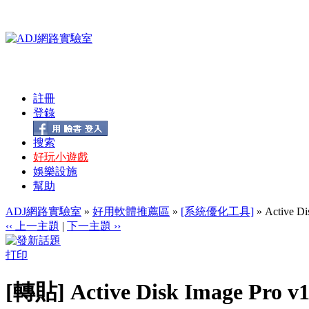
註冊
登錄
搜索
好玩小遊戲
娛樂設施
幫助
ADJ網路實驗室
»
好用軟體推薦區
»
[系統優化工具]
» Active
‹‹ 上一主題
|
下一主題 ››
打印
[轉貼] Active Disk Image 