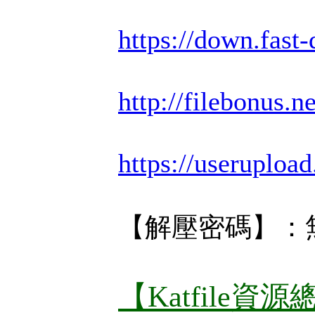
https://down.fas
http://filebonus.
https://useruploa
【解壓密碼】：
【Katfile資