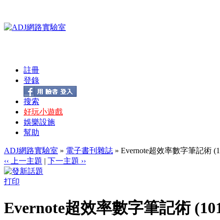
註冊
登錄
搜索
好玩小遊戲
娛樂設施
幫助
ADJ網路實驗室
»
電子書刊雜誌
» Evernote超效率數字筆記術 (1
‹‹ 上一主題
|
下一主題 ››
打印
Evernote超效率數字筆記術 (101