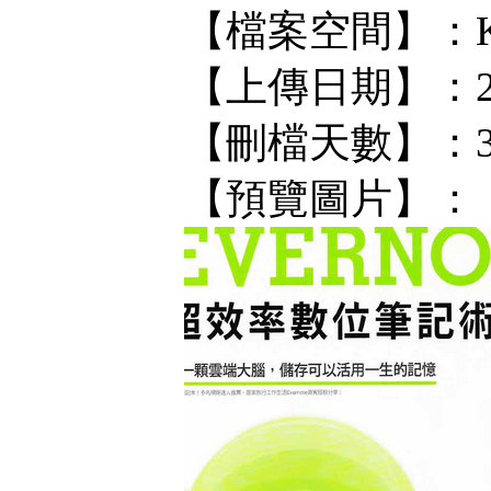
【檔案空間】：KF/
【上傳日期】：202
【刪檔天數】：
【預覽圖片】：