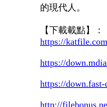
的現代人。
【下載載點】：
https://katfile.c
https://down.mdia
https://down.fas
http://filebonus.n