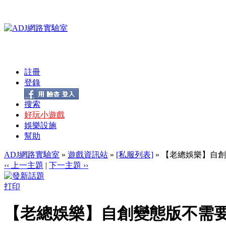
註冊
登錄
搜索
好玩小遊戲
娛樂設施
幫助
ADJ網路實驗室
»
遊戲資訊站
»
[私服列表]
» 【老總娛樂】自創
‹‹ 上一主題
|
下一主題 ››
打印
【老總娛樂】自創變態版不需要練