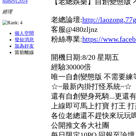
【老總娛樂】自創變態版 
home912014
經理
老總論壇:
http://laozong.77
客服@480zljnz
個人空間
粉絲專業:
https://www.fa
發短消息
加為好友
當前離線
開機日期:8/20 星期五
經驗30000倍
唯一自創變態版 不需要練
☆~最新內掛打怪系統~☆
還有自創變身死騎...更還
上線即可馬上打寶 打王 
各位老總還不趕快來玩玩嗎
公開推文各大社團
每日限定10PO 回報至論