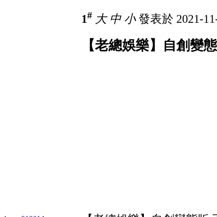
#
1
大
中
小
發表於 2021-11-
【老總娛樂】自創變態版