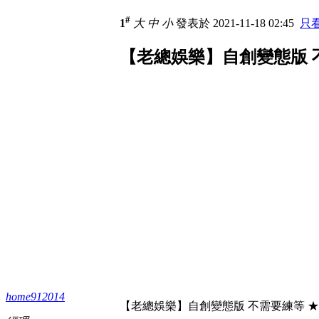
#
1
大
中
小
發表於 2021-11-18 02:45
只
【老總娛樂】自創變態版 
home912014
【老總娛樂】自創變態版 不需要練等 