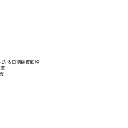
主題 依日期確實回報
倉庫
一套