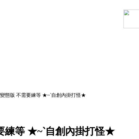
變態版 不需要練等 ★~‵自創內掛打怪★
練等 ★~‵自創內掛打怪★