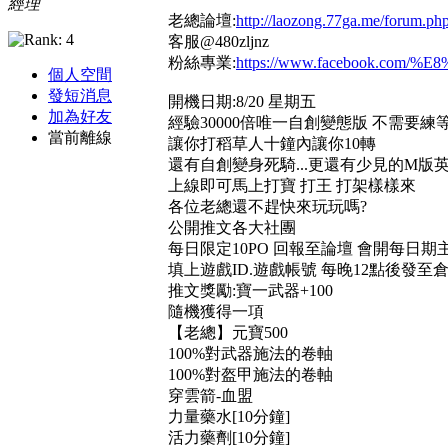
經理
老總論壇:
http://laozong.77ga.me/forum.ph
客服@480zljnz
粉絲專業:
https://www.facebook.com/%E
個人空間
發短消息
開機日期:8/20 星期五
加為好友
經驗30000倍唯一自創變態版 不需要練
當前離線
讓你打稻草人十鐘內讓你10轉
還有自創變身死騎...更還有少見的M版
上線即可馬上打寶 打王 打架樣樣來
各位老總還不趕快來玩玩嗎?
公開推文各大社團
每日限定10PO 回報至論壇 會開每日期
填上遊戲ID.遊戲帳號 每晚12點後發至
推文獎勵:寶一武器+100
隨機獲得一項
【老總】元寶500
100%對武器施法的卷軸
100%對盔甲施法的卷軸
穿雲箭-血盟
力量藥水[10分鐘]
活力藥劑[10分鐘]