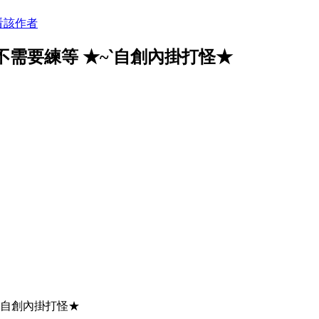
看該作者
不需要練等 ★~‵自創內掛打怪★
★自創內掛打怪★