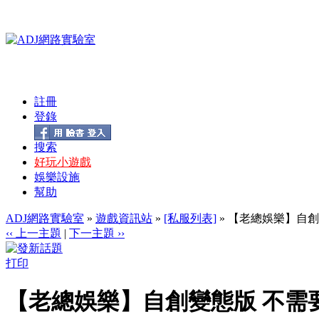
註冊
登錄
搜索
好玩小遊戲
娛樂設施
幫助
ADJ網路實驗室
»
遊戲資訊站
»
[私服列表]
» 【老總娛樂】自創
‹‹ 上一主題
|
下一主題 ››
打印
【老總娛樂】自創變態版 不需要