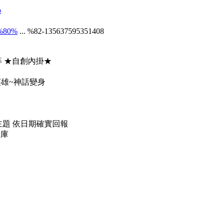
p
8%80%
... %82-135637595351408
等 ★自創內掛★
英雄~神話變身
主題 依日期確實回報
倉庫