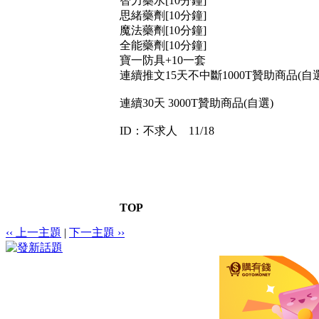
智力藥水[10分鐘]
思緒藥劑[10分鐘]
魔法藥劑[10分鐘]
全能藥劑[10分鐘]
寶一防具+10一套
連續推文15天不中斷1000T贊助商品(自選
連續30天 3000T贊助商品(自選)
ID：不求人 11/18
TOP
‹‹ 上一主題
|
下一主題 ››