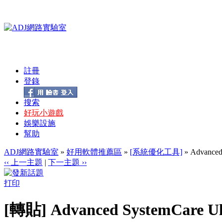
註冊
登錄
搜索
好玩小遊戲
娛樂設施
幫助
ADJ網路實驗室
»
好用軟體推薦區
»
[系統優化工具]
» Advance
‹‹ 上一主題
|
下一主題 ››
打印
[轉貼] Advanced SystemCare 