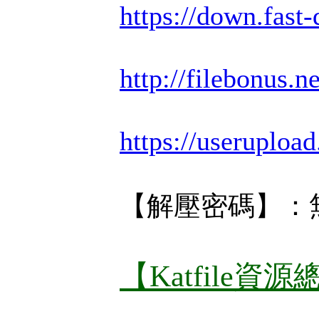
https://down.fas
http://filebonus.n
https://useruploa
【解壓密碼】：
【Katfile資