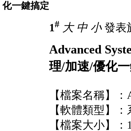
化一鍵搞定
#
1
大
中
小
發表於 
Advanced Syst
理/加速/優化
【檔案名稱】：Advanc
【軟體類型】：
【檔案大小】：1