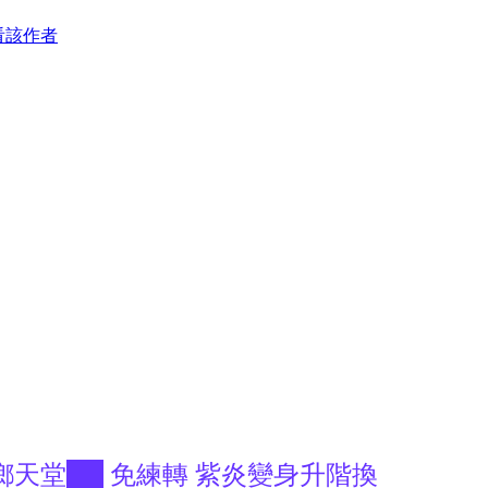
看該作者
之鄉天堂██ 免練轉 紫炎變身升階換