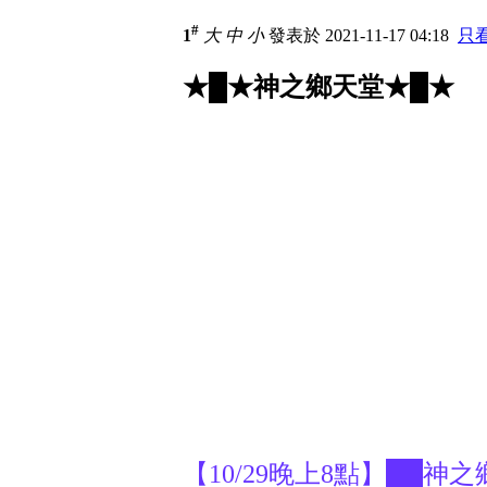
#
1
大
中
小
發表於 2021-11-17 04:18
只
★█★神之鄉天堂★█★
【10/29晚上8點】██神