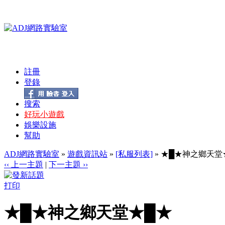
註冊
登錄
搜索
好玩小遊戲
娛樂設施
幫助
ADJ網路實驗室
»
遊戲資訊站
»
[私服列表]
» ★█★神之鄉天堂
‹‹ 上一主題
|
下一主題 ››
打印
★█★神之鄉天堂★█★