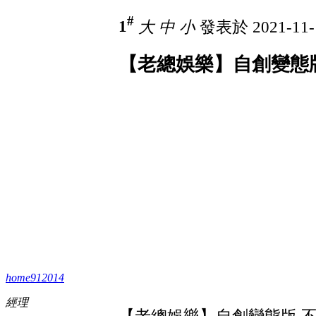
#
1
大
中
小
發表於 2021-11-
【老總娛樂】自創變態版 
home912014
經理