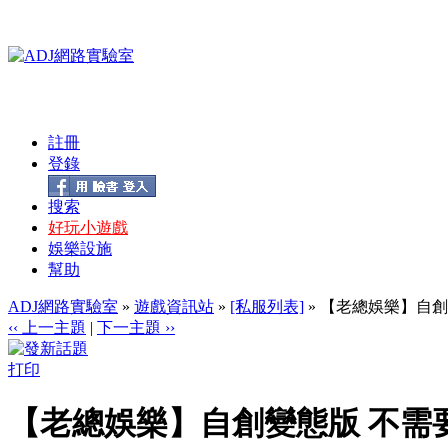
註冊
登錄
搜索
好玩小遊戲
娛樂設施
幫助
ADJ網路實驗室
»
遊戲資訊站
»
[私服列表]
» 【老總娛樂】自創變
‹‹ 上一主題
|
下一主題 ››
打印
【老總娛樂】自創變態版 不需要練