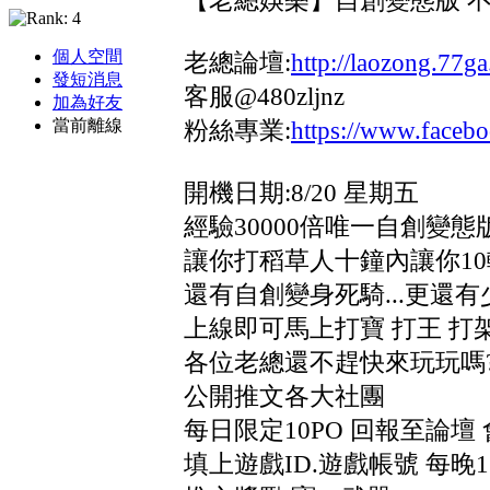
【老總娛樂】自創變態版 
個人空間
老總論壇:
http://laozong.77g
發短消息
客服@480zljnz
加為好友
當前離線
粉絲專業:
https://www.face
開機日期:8/20 星期五
經驗30000倍唯一自創變態
讓你打稻草人十鐘內讓你10
還有自創變身死騎...更還
上線即可馬上打寶 打王 打
各位老總還不趕快來玩玩嗎
公開推文各大社團
每日限定10PO 回報至論
填上遊戲ID.遊戲帳號 每晚