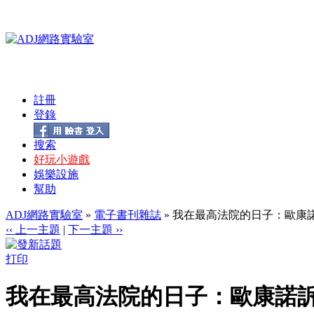
註冊
登錄
搜索
好玩小遊戲
娛樂設施
幫助
ADJ網路實驗室
»
電子書刊雜誌
» 我在最高法院的日子：歐康諾訴
‹‹ 上一主題
|
下一主題 ››
打印
我在最高法院的日子：歐康諾訴說法