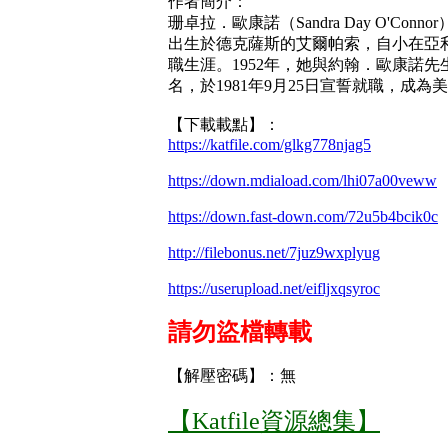
作者簡介：
珊卓拉．歐康諾（Sandra Day O'Connor
出生於德克薩斯的艾爾帕索，自小在亞利
職生涯。1952年，她與約翰．歐康諾
名，於1981年9月25日宣誓就職，成
【下載載點】：
https://katfile.com/glkg778njag5
https://down.mdiaload.com/lhi07a00veww
https://down.fast-down.com/72u5b4bcik0c
http://filebonus.net/7juz9wxplyug
https://userupload.net/eifljxqsyroc
請勿盜檔轉載
【解壓密碼】：無
【Katfile資源總集】