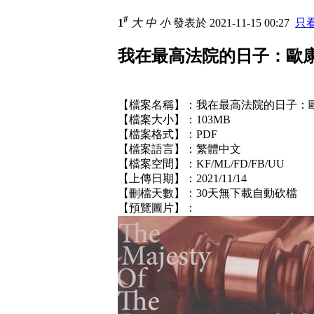
#
1
大
中
小
發表於 2021-11-15 00:27
只
我在最高法院的日子：歐康諾
【檔案名稱】：我在最高法院的日子：
【檔案大小】：103MB
【檔案格式】：PDF
【檔案語言】：繁體中文
【檔案空間】：KF/ML/FD/FB/UU
【上傳日期】：2021/11/14
【刪檔天數】：30天無下載自動砍檔
【預覽圖片】：