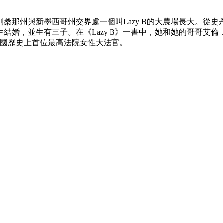
）
桑那州與新墨西哥州交界處一個叫Lazy B的大農場長大。從
先生結婚，並生有三子。在《Lazy B》一書中，她和她的哥哥
為美國歷史上首位最高法院女性大法官。