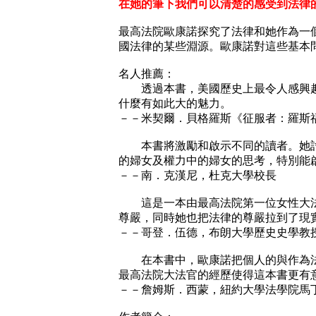
在她的筆下我們可以清楚的感受到法律
最高法院歐康諾探究了法律和她作為一
國法律的某些淵源。歐康諾對這些基本
名人推薦：
透過本書，美國歷史上最令人感興趣的
什麼有如此大的魅力。
－－米契爾．貝格羅斯《征服者：羅斯福、
本書將激勵和啟示不同的讀者。她討論
的婦女及權力中的婦女的思考，特別能
－－南．克漢尼，杜克大學校長
這是一本由最高法院第一位女性大法官
尊嚴，同時她也把法律的尊嚴拉到了現
－－哥登．伍德，布朗大學歷史史學教
在本書中，歐康諾把個人的與作為法律
最高法院大法官的經歷使得這本書更有
－－詹姆斯．西蒙，紐約大學法學院馬