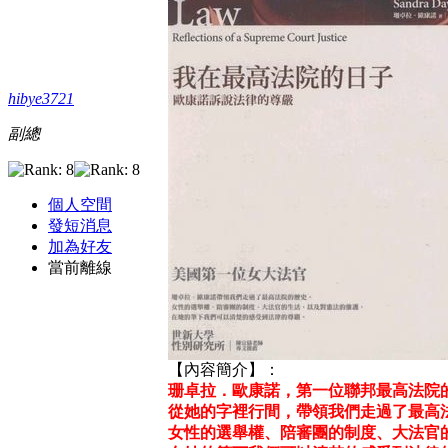
hibye3721
副總
個人空間
發短消息
加為好友
當前離線
【內容簡介】：
珊卓拉．歐康諾，第一位聯邦最高法院
從她的字裡行間，帶領我們走過了最高
女性的選舉權、陪審團的制度、大法官