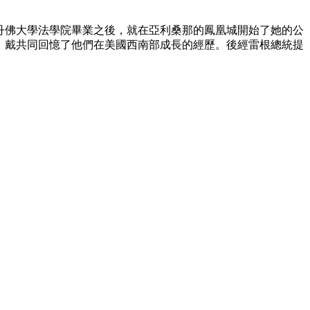
史丹佛大學法學院畢業之後，就在亞利桑那的鳳凰城開始了她的公
艾倫．戴共同回憶了他們在美國西南部成長的經歷。後經雷根總統提