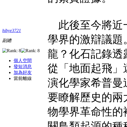
此後至今將近一
hibye3721
學界的激辯議題
副總
龍？化石記錄透
個人空間
從「地面起飛」
發短消息
加為好友
當前離線
演化學家希普曼
要瞭解歷史的兩
物學界革命性的
關鳥類起源的種