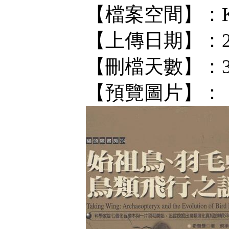
【檔案空間】：KF/
【上傳日期】：202
【刪檔天數】：
【預覽圖片】：