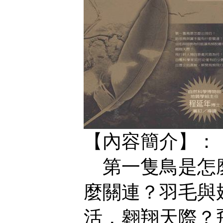
【內容簡介】：
第一隻鳥是怎麼
麼關連？羽毛與
活，翱翔天際？