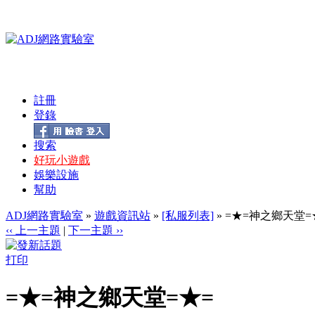
註冊
登錄
搜索
好玩小遊戲
娛樂設施
幫助
ADJ網路實驗室
»
遊戲資訊站
»
[私服列表]
» =★=神之鄉天堂=
‹‹ 上一主題
|
下一主題 ››
打印
=★=神之鄉天堂=★=