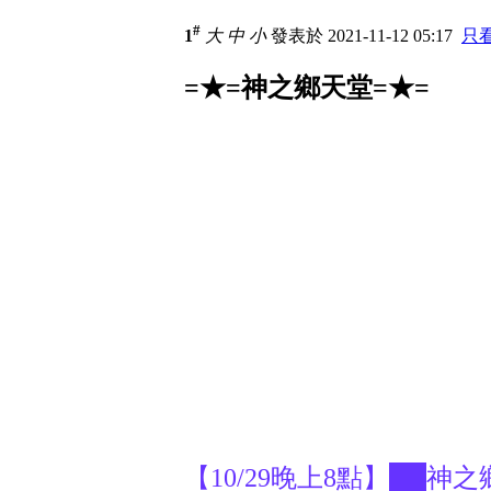
#
1
大
中
小
發表於 2021-11-12 05:17
只
=★=神之鄉天堂=★=
【10/29晚上8點】██神