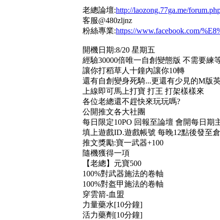
老總論壇:
http://laozong.77ga.me/forum.ph
客服@480zljnz
粉絲專業:
https://www.facebook.com/%E
開機日期:8/20 星期五
經驗30000倍唯一自創變態版 不需要練
讓你打稻草人十鐘內讓你10轉
還有自創變身死騎...更還有少見的M版
上線即可馬上打寶 打王 打架樣樣來
各位老總還不趕快來玩玩嗎?
公開推文各大社團
每日限定10PO 回報至論壇 會開每日期
填上遊戲ID.遊戲帳號 每晚12點後發至
推文獎勵:寶一武器+100
隨機獲得一項
【老總】元寶500
100%對武器施法的卷軸
100%對盔甲施法的卷軸
穿雲箭-血盟
力量藥水[10分鐘]
活力藥劑[10分鐘]