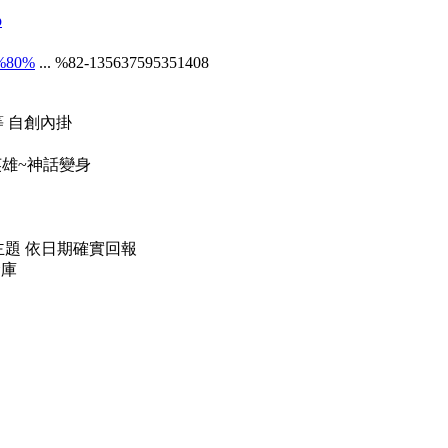
p
8%80%
... %82-135637595351408
等 自創內掛
英雄~神話變身
主題 依日期確實回報
倉庫