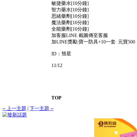
敏捷藥水[10分鐘]
智力藥水[10分鐘]
思緒藥劑[10分鐘]
魔法藥劑[10分鐘]
全能藥劑[10分鐘]
加客服LINE 截圖傳至客服
加LINE獎勵:寶一防具+10一套 元寶500
ID：彗星
11/12
TOP
‹‹ 上一主題
|
下一主題 ››