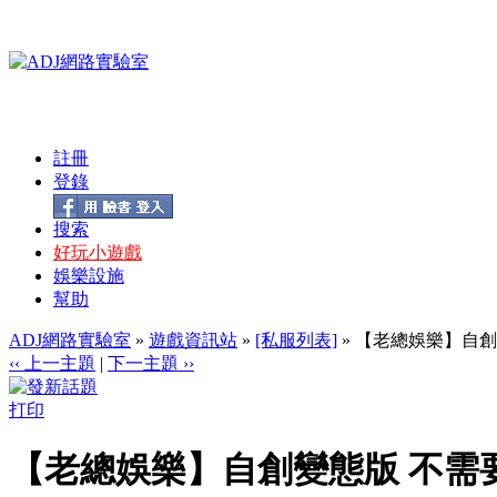
註冊
登錄
搜索
好玩小遊戲
娛樂設施
幫助
ADJ網路實驗室
»
遊戲資訊站
»
[私服列表]
» 【老總娛樂】自創變
‹‹ 上一主題
|
下一主題 ››
打印
【老總娛樂】自創變態版 不需要練