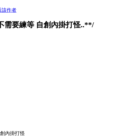
看該作者
需要練等 自創內掛打怪..**/
自創內掛打怪