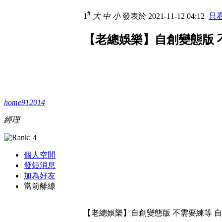
#
1
大
中
小
發表於 2021-11-12 04:12
只
【老總娛樂】自創變態版 不
home912014
經理
個人空間
發短消息
加為好友
當前離線
【老總娛樂】自創變態版 不需要練等 