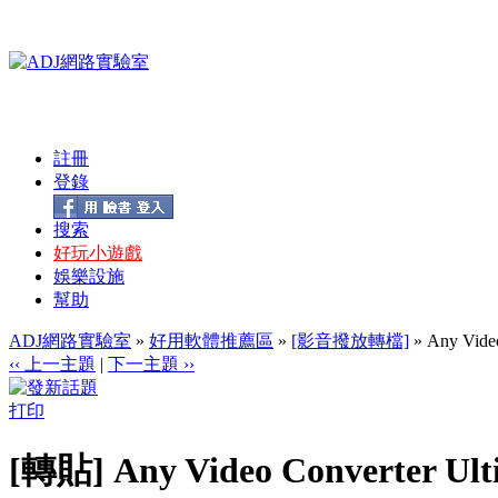
註冊
登錄
搜索
好玩小遊戲
娛樂設施
幫助
ADJ網路實驗室
»
好用軟體推薦區
»
[影音撥放轉檔]
» Any Vid
‹‹ 上一主題
|
下一主題 ››
打印
[轉貼] Any Video Converter 