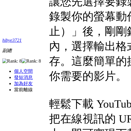
讓您先選擇要錄
錄製你的螢幕動作
止）」後，剛剛
hibye3721
內，選擇輸出格式
副總
存。這麼簡單的
個人空間
你需要的影片。
發短消息
加為好友
當前離線
輕鬆下載 YouTu
把在線視訊的 URL 貼