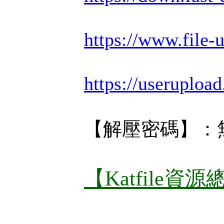
https://www.file
https://useruploa
【解壓密碼】：
【Katfile資