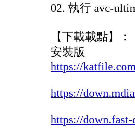
02. 執行 avc-ultim
【下載載點】：
安裝版
https://katfile.c
https://down.mdi
https://down.fast