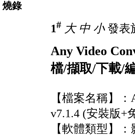
燒錄
#
1
大
中
小
發表於 
Any Video Con
檔/擷取/下載/
【檔案名稱】：Any Vi
v7.1.4 (安裝版
【軟體類型】：