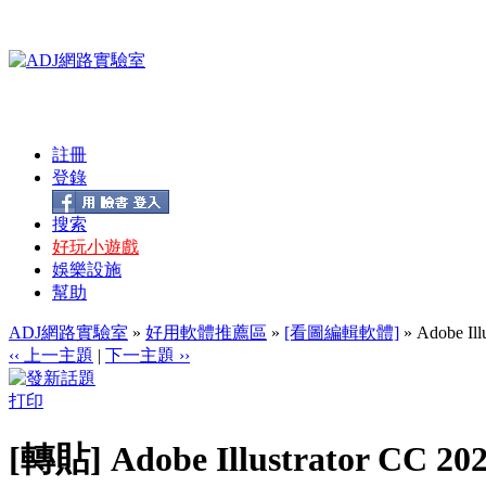
註冊
登錄
搜索
好玩小遊戲
娛樂設施
幫助
ADJ網路實驗室
»
好用軟體推薦區
»
[看圖編輯軟體]
» Adobe I
‹‹ 上一主題
|
下一主題 ››
打印
[轉貼] Adobe Illustrator C