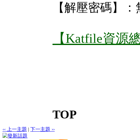
【解壓密碼】：
【Katfile資
TOP
‹‹ 上一主題
|
下一主題 ››