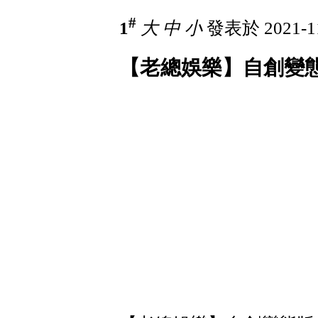
#
1
大
中
小
發表於 2021-11
【老總娛樂】自創變態版