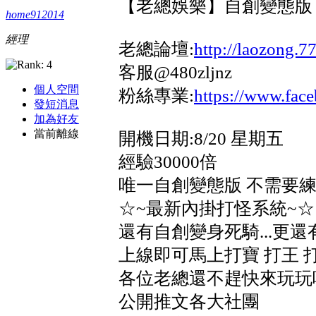
【老總娛樂】自創變態版 
home912014
經理
老總論壇:
http://laozong.
客服@480zljnz
個人空間
粉絲專業:
https://www.fa
發短消息
加為好友
當前離線
開機日期:8/20 星期五
經驗30000倍
唯一自創變態版 不需要練
☆~最新內掛打怪系統~☆
還有自創變身死騎...更
上線即可馬上打寶 打王 
各位老總還不趕快來玩玩
公開推文各大社團