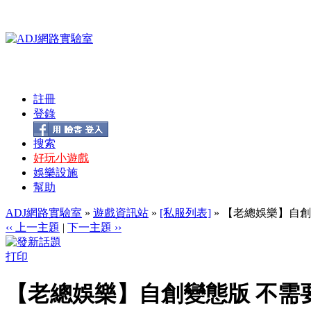
註冊
登錄
搜索
好玩小遊戲
娛樂設施
幫助
ADJ網路實驗室
»
遊戲資訊站
»
[私服列表]
» 【老總娛樂】自創
‹‹ 上一主題
|
下一主題 ››
打印
【老總娛樂】自創變態版 不需要