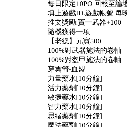
每日限定10PO 回報至
填上遊戲ID.遊戲帳號 每
推文獎勵:寶一武器+100
隨機獲得一項
【老總】元寶500
100%對武器施法的卷軸
100%對盔甲施法的卷軸
穿雲箭-血盟
力量藥水[10分鐘]
活力藥劑[10分鐘]
敏捷藥水[10分鐘]
智力藥水[10分鐘]
思緒藥劑[10分鐘]
魔法藥劑[10分鐘]