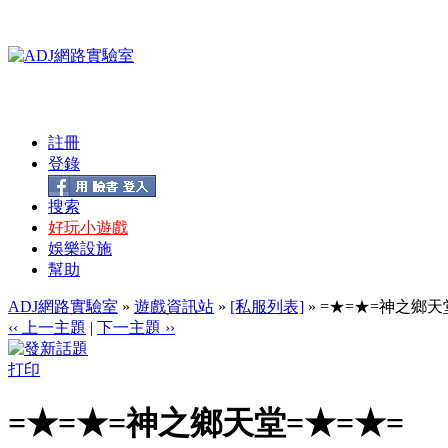
註冊
登錄
搜索
好玩小遊戲
娛樂設施
幫助
ADJ網路實驗室
»
遊戲資訊站
»
[私服列表]
» =★=★=神之鄉天
‹‹ 上一主題
|
下一主題 ››
打印
=★=★=神之鄉天堂=★=★=