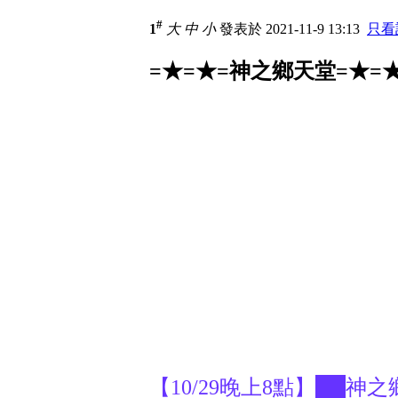
#
1
大
中
小
發表於 2021-11-9 13:13
只看
=★=★=神之鄉天堂=★=★
【10/29晚上8點】██神