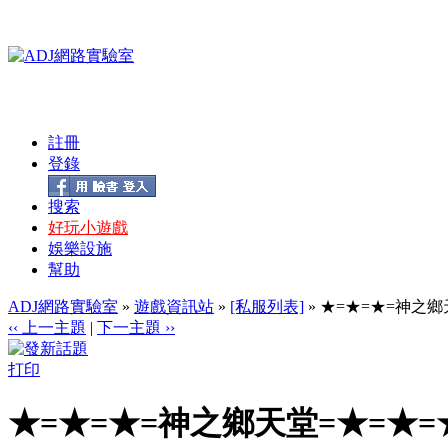
註冊
登錄
搜索
好玩小遊戲
娛樂設施
幫助
ADJ網路實驗室
»
遊戲資訊站
»
[私服列表]
» ★=★=★=神之鄉
‹‹ 上一主題
|
下一主題 ››
打印
★=★=★=神之鄉天堂=★=★=