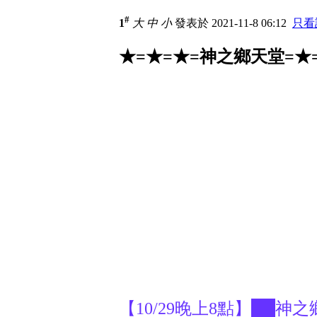
#
1
大
中
小
發表於 2021-11-8 06:12
只看
★=★=★=神之鄉天堂=★
【10/29晚上8點】██神