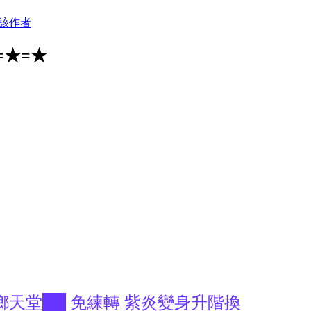
該作者
=★=★
之鄉天堂██ 免練轉 紫炎變身升階換