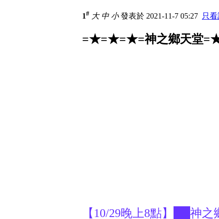
#
1
大
中
小
發表於 2021-11-7 05:27
只看
=★=★=★=神之鄉天堂=★
【10/29晚上8點】██神