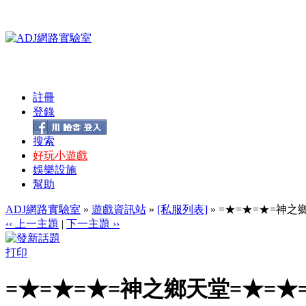
註冊
登錄
搜索
好玩小遊戲
娛樂設施
幫助
ADJ網路實驗室
»
遊戲資訊站
»
[私服列表]
» =★=★=★=神之
‹‹ 上一主題
|
下一主題 ››
打印
=★=★=★=神之鄉天堂=★=★