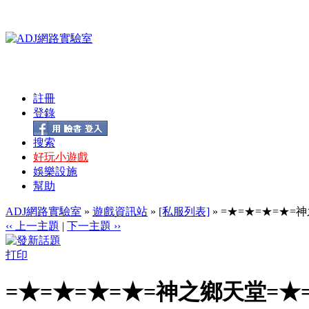
註冊
登錄
搜索
好玩小遊戲
娛樂設施
幫助
ADJ網路實驗室
»
遊戲資訊站
»
[私服列表]
» =★=★=★=★=
‹‹ 上一主題
|
下一主題 ››
打印
=★=★=★=★=神之鄉天堂=★