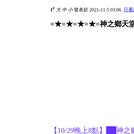
#
1
大
中
小
發表於 2021-11-5 03:06
只看
=★=★=★=★=神之鄉天堂
【10/29晚上8點】██神