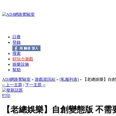
註冊
登錄
搜索
好玩小遊戲
娛樂設施
幫助
ADJ網路實驗室
»
遊戲資訊站
»
[私服列表]
» 【老總娛樂】自創
‹‹ 上一主題
|
下一主題 ››
打印
【老總娛樂】自創變態版 不需要