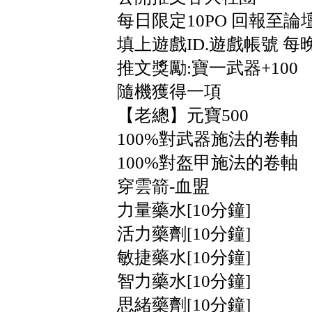
每日限定10PO 回報至
填上遊戲ID.遊戲帳號 每
推文獎勵:寶一武器+100
隨機獲得一項
【老總】元寶500
100%對武器施法的卷軸
100%對盔甲施法的卷軸
穿雲箭-血盟
力量藥水[10分鐘]
活力藥劑[10分鐘]
敏捷藥水[10分鐘]
智力藥水[10分鐘]
思緒藥劑[10分鐘]