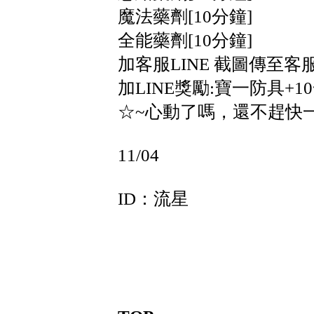
魔法藥劑[10分鐘]
全能藥劑[10分鐘]
加客服LINE 截圖傳至客
加LINE獎勵:寶一防具+10
☆~心動了嗎，還不趕快
11/04
ID：流星