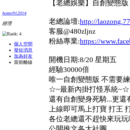
【老總娛樂】自創變態版 
home912014
老總論壇:
http://laozong.
經理
客服@480zljnz
粉絲專業:
https://www.fa
個人空間
發短消息
加為好友
開機日期:8/20 星期五
當前離線
經驗30000倍
唯一自創變態版 不需要練
☆~最新內掛打怪系統~☆
還有自創變身死騎...更
上線即可馬上打寶 打王 
各位老總還不趕快來玩玩
公開推文各大社團