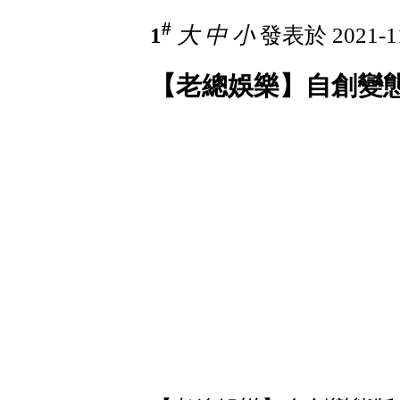
#
1
大
中
小
發表於 2021-11
【老總娛樂】自創變態