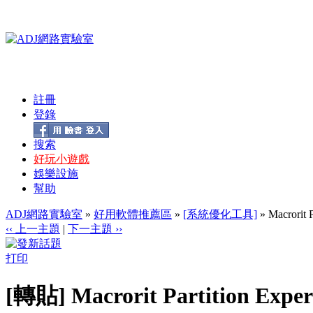
註冊
登錄
搜索
好玩小遊戲
娛樂設施
幫助
ADJ網路實驗室
»
好用軟體推薦區
»
[系統優化工具]
» Macrori
‹‹ 上一主題
|
下一主題 ››
打印
[轉貼] Macrorit Partition 