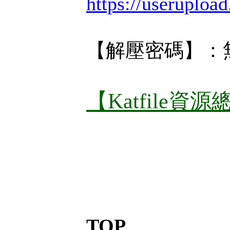
https://userupload
【解壓密碼】：
【Katfile資
TOP