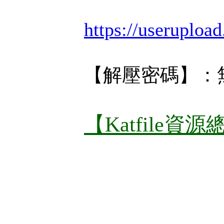
https://useruploa
【解壓密碼】：
【Katfile資