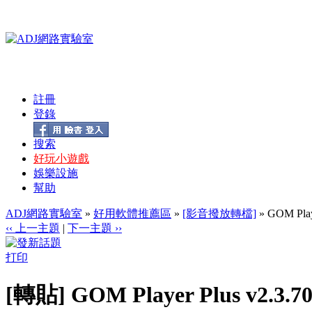
註冊
登錄
搜索
好玩小遊戲
娛樂設施
幫助
ADJ網路實驗室
»
好用軟體推薦區
»
[影音撥放轉檔]
» GOM Pl
‹‹ 上一主題
|
下一主題 ››
打印
[轉貼] GOM Player Plus v