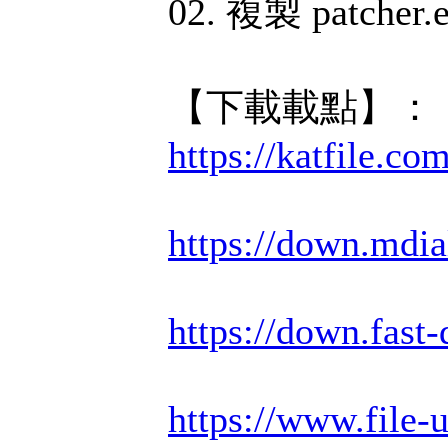
02. 複製 patc
【下載載點】：
https://katfile.c
https://down.mdi
https://down.fas
https://www.file