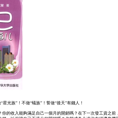
星光族”！不做“蟻族”！誓做“後天”有錢人！
的收入能夠滿足自己一個月的開銷嗎？在下一次發工資之前，