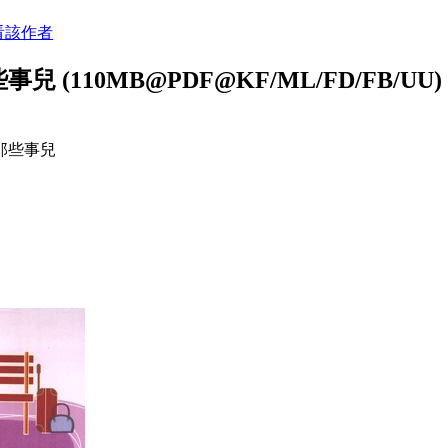
看該作者
(110MB@PDF@KF/ML/FD/FB/UU)
那些事兒