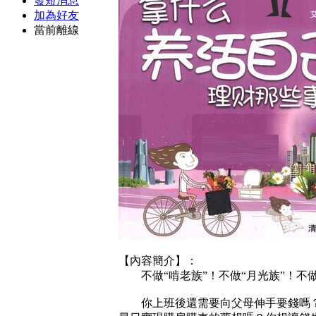
發短消息
加為好友
當前離線
【內容簡介】：
不做“啃老族”！不做“月光族”！不做“
你上班後還需要向父母伸手要錢嗎？你