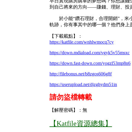
早日實現購房購車的夢想嗎？你想讓錢
到自己將來的方向——賺錢、理財、投
於小能“鑽石理財，合理開銷”，米小樂
軌跡，你有事其中的哪一個？他們身上
【下載載點】：
https://katfile.com/wnhlwmocq7cy
https://down.mdiaload.com/vgyk5v55msxc
https://down.fast-down.com/yogzl53mp8n6
http://filebonus.net/b8zgos606g8f
https://userupload.net/djzghydm51in
請勿盜檔轉載
【解壓密碼】：無
【Katfile資源總集】