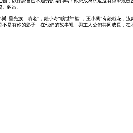
生錢，以保證自己不過分的開銷嗎？你想成為永遠沒有經濟危機
資、致富。
“星光族、啃老”，錢小奇“曠世神摳”，王小凱“有錢就花，沒
是不是有你的影子，在他們的故事裡，與主人公們共同成長，在