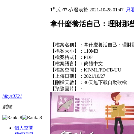
#
1
大
中
小
發表於 2021-10-28 01:47
只
拿什麼養活自己：理財那些事兒 
【檔案名稱】：拿什麼養活自己：理財
【檔案大小】：110MB
【檔案格式】：PDF
【檔案語言】：簡體中文
【檔案空間】：KF/ML/FD/FB/UU
【上傳日期】：2021/10/27
【刪檔天數】：30天無下載自動砍檔
【預覽圖片】：
hibye3721
副總
個人空間