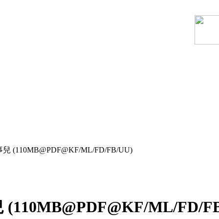
10MB@PDF@KF/ML/FD/FB/UU)
0MB@PDF@KF/ML/FD/FB