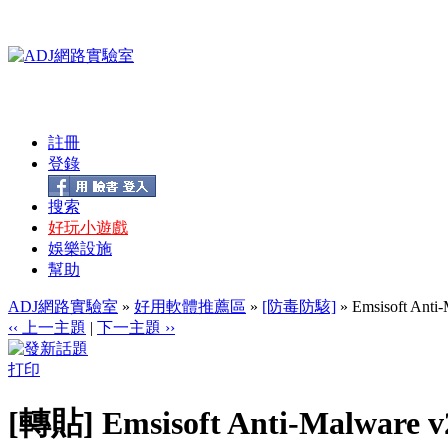
註冊
登錄
搜索
好玩小遊戲
娛樂設施
幫助
ADJ網路實驗室
»
好用軟體推薦區
»
[防毒防駭]
» Emsisoft 
‹‹ 上一主題
|
下一主題 ››
打印
[轉貼] Emsisoft Anti-Mal