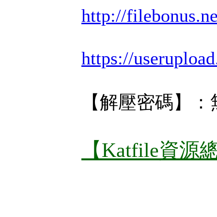
http://filebonus.n
https://userupload
【解壓密碼】：
【Katfile資