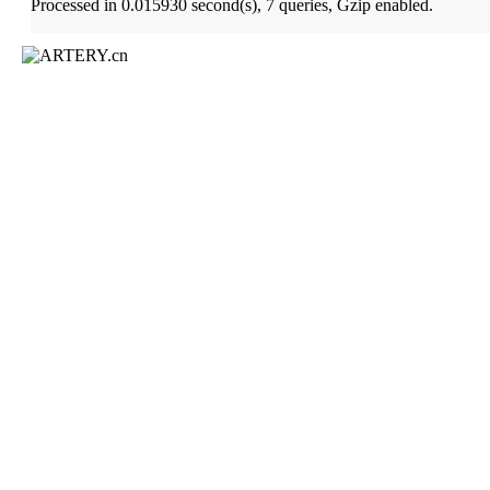
Processed in 0.015930 second(s), 7 queries, Gzip enabled.