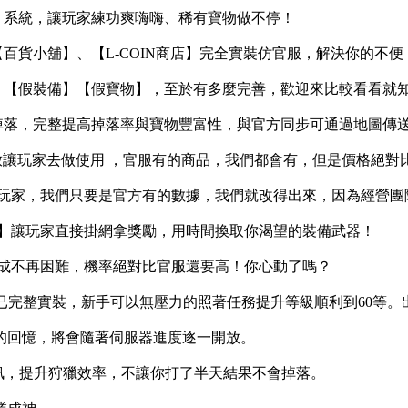
】系統，讓玩家練功爽嗨嗨、稀有寶物做不停！
【百貨小舖】、【L-COIN商店】完全實裝仿官服，解決你的不便
能】【假裝備】【假寶物】，至於有多麼完善，歡迎來比較看看就
掉落，完整提高掉落率與寶物豐富性，與官方同步可通過地圖傳送
直接開放讓玩家去做使用 ，官服有的商品，我們都會有，但是價格絕
騙玩家，我們只要是官方有的數據，我們就改得出來，因為經營
勵】讓玩家直接掛網拿獎勵，用時間換取你渴望的裝備武器！
合成不再困難，機率絕對比官服還要高！你心動了嗎？
都已完整實裝，新手可以無壓力的照著任務提升等級順利到60等。出
的回憶，將會隨著伺服器進度逐一開放。
資訊，提升狩獵效率，不讓你打了半天結果不會掉落。