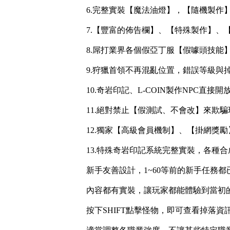
6.完整實裝【魔法油燈】，【隨機製作
7.【豐富的佈告欄】、【特殊製作】、
8.屌打業界各個假亞丁服【假噱頭技
9.狩獵首領不再混亂位置，錯誤等級與
10.奇岩印記、L-COIN製作NPC
11.絕對禁止【假測試、不會改】來欺
12.獨家【高級會員機制】、【掛網獎
13.特殊奇岩印記系統完整實裝，各種
新手友善設計，1~60等前的新手任務
內容都有實裝，讓玩家都能體驗到當初
按下SHIFT點擊怪物，即可查看掉落