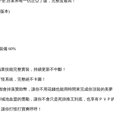
SF全,台業界唯一仿正亞丁版，完整度最高！
版本)
備 60%
職業技能完整實裝，持續更新不中斷！
打怪系統，完整絕不卡圖！
的怪物都會掉落贊助幣，讓你不用花錢也能用時間來完成你頂裝的美夢
奪得城池血盟的獎勵，讓你不會只是死掛推王到底，也享有ＰＶＰ
】讓你打怪打寶爽呼呼！