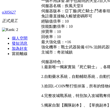
一個不用課金.新手也能玩的天堂2百人
伺服器名稱：疾風天堂II
伺服器版本：亞丁服(死亡騎士.鬥者泰坦
o305627
免註冊直接輸入帳號密碼即可
正式員工
經驗值倍率：10
技能點數倍率：10
掉寶率：10
回收率：10
個人空間
最大強化值：+16
發短消息
強化機率：戰士武器裝備 65% 法師武器裝
加為好友
主城市：奇岩城鎮
當前離線
伺服器特色：
1.最新唯一獨家實裝『死亡騎士』，各
2.自動藥水系統，自動輔助系統，自動
3.拾回L-COIN幣打怪掉落，所有
4.完整攻城戰系統，特別加入攻城戰
5.獨家自製【團隊副本】、【單挑副本