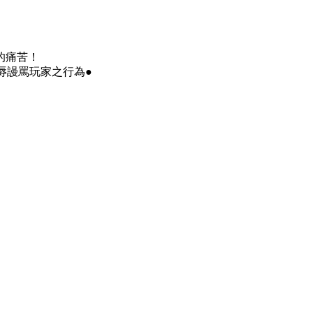
的痛苦！
辱謾罵玩家之行為●