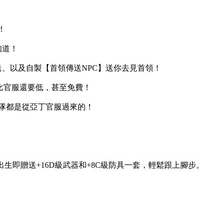
！
知道！
、以及自製【首領傳送NPC】送你去見首領！
對比官服還要低，甚至免費！
團隊都是從亞丁官服過來的！
生即贈送+16D級武器和+8C級防具一套，輕鬆跟上腳步。