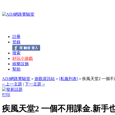
註冊
登錄
搜索
好玩小遊戲
娛樂設施
幫助
ADJ網路實驗室
»
遊戲資訊站
»
[私服列表]
» 疾風天堂2 一個不
‹‹ 上一主題
|
下一主題 ››
打印
疾風天堂2 一個不用課金.新手也能