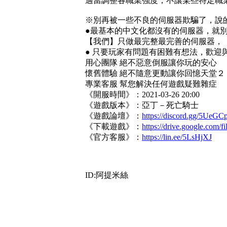
適當調整各職業強度，不讓某些特定職
※別再被一些不良的伺服器欺騙了，說
●最基本的中文化都沒有的伺服器，就別
【我們】只做最完整最完善的伺服器，
● 只要玩家有問題有困難有想法，歡迎
用心團隊 絕不惡意倒服讓你玩的安心
懷舊體驗 絕不隨意更動讓你回憶天堂２
專業客服 幫您解決任何遊戲疑難雜症
《開服時間》：2021-03-26 20:00
《遊戲版本》：亞丁－死亡騎士
《遊戲論壇》：
https://discord.gg/5UeG
《下載遊戲》：
https://drive.google.com/fil
《官方客服》：
https://lin.ee/5LsHjXJ
ID:阿提米絲