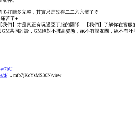
業成神。
的多好聽多完整，其實只是改得二二六六罷了※
痛苦了●
【我們】才是真正有玩過亞丁服的團隊，【我們】了解你在官服
與GM共同討論，GM絕對不擺高姿態，絕不有親友團，絕不有汙
Cpw7bU
e/d/
... mfb7jKcYsMS36N/view