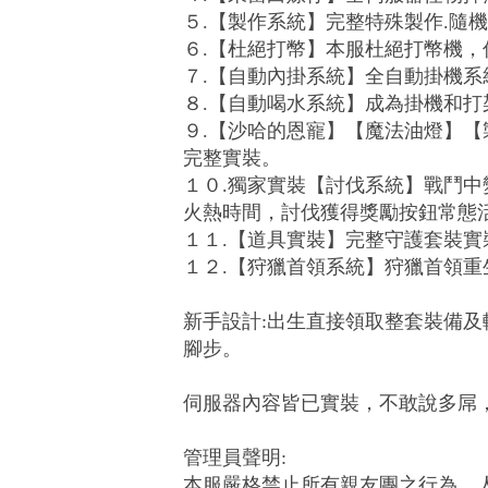
５.【製作系統】完整特殊製作.隨
６.【杜絕打幣】本服杜絕打幣機，
７.【自動內掛系統】全自動掛機
８.【自動喝水系統】成為掛機和打
９.【沙哈的恩寵】【魔法油燈】【
完整實裝。
１０.獨家實裝【討伐系統】戰鬥中
火熱時間，討伐獲得獎勵按鈕常態
１１.【道具實裝】完整守護套裝實裝
１２.【狩獵首領系統】狩獵首領重
新手設計:出生直接領取整套裝備及
腳步。
伺服器內容皆已實裝，不敢說多屌
管理員聲明:
本服嚴格禁止所有親友團之行為，