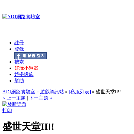
註冊
登錄
搜索
好玩小遊戲
娛樂設施
幫助
ADJ網路實驗室
»
遊戲資訊站
»
[私服列表]
» 盛世天堂II!!
‹‹ 上一主題
|
下一主題 ››
打印
盛世天堂II!!