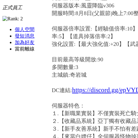
伺服器版本:風靈降臨v306
正式員工
開服時間:8月8日(父親節)晚上7:00
伺服器倍率設置:【經驗值倍率:10】【
個人空間
率:5】【道具掉落倍率:2】
發短消息
加為好友
強化設置:【最大強化值:+20】【武
當前離線
目前最高等級開放:90
多開數量:3
主城鎮:奇岩城
https://discord.gg/epV
DC連結:
伺服器特色：
１.【新職業實裝】不僅實裝死亡
２.【收藏品系統】亞丁獨有收藏品
３.【新手友善系統】新手不怕有差
４.【來當白嫖仔】全伺服器怪物掉