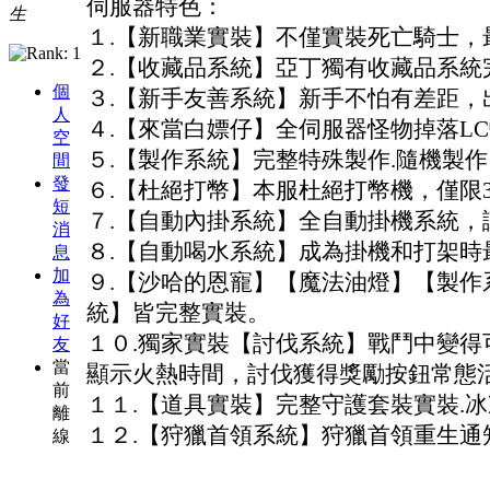
伺服器特色：
生
１.【新職業實裝】不僅實裝死亡騎士，
２.【收藏品系統】亞丁獨有收藏品系統
個
３.【新手友善系統】新手不怕有差距，
人
４.【來當白嫖仔】全伺服器怪物掉落L
空
５.【製作系統】完整特殊製作.隨機製
間
發
６.【杜絕打幣】本服杜絕打幣機，僅限
短
７.【自動內掛系統】全自動掛機系統，
消
８.【自動喝水系統】成為掛機和打架時
息
加
９.【沙哈的恩寵】【魔法油燈】【製作
為
統】皆完整實裝。
好
１０.獨家實裝【討伐系統】戰鬥中變得
友
當
顯示火熱時間，討伐獲得獎勵按鈕常態
前
１１.【道具實裝】完整守護套裝實裝.冰凍
離
１２.【狩獵首領系統】狩獵首領重生通
線