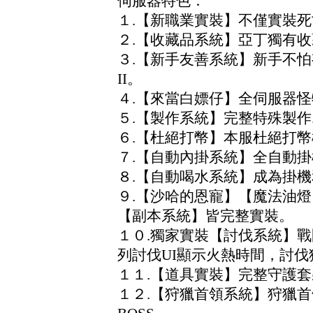
伺服器特色：
１.【新職業實裝】不僅實裝
２.【收藏品系統】亞丁獨有收
３.【新手友善系統】新手不
II。
４.【來當白嫖仔】全伺服器
５.【製作系統】完整特殊製
６.【杜絕打幣】本服杜絕打
７.【自動內掛系統】全自動
８.【自動喝水系統】成為掛
９.【沙哈的恩寵】【魔法油
【副本系統】皆完整實裝。
１０.獨家實裝【討伐系統】
列討伐UI顯示火熱時間，討
１１.【道具實裝】完整守護套裝
１２.【狩獵首領系統】狩獵