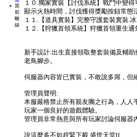
１０.獨家實裝【討伐系統】戰鬥中變得
當
顯示火熱時間，討伐獲得獎勵按鈕常態
前
離
１１.【道具實裝】完整守護套裝實裝.冰凍
線
１２.【狩獵首領系統】狩獵首領重生通
新手設計:出生直接領取整套裝備及輔助
老鳥腳步。
伺服器內容皆已實裝，不敢說多屌，但
管理員聲明:
本服嚴格禁止所有親友團之行為，人人
玩家一個良好的遊戲體驗。
管理員非常熱意與所有玩家討論伺服器
說這麼多不如趕緊下載 盛世天堂II