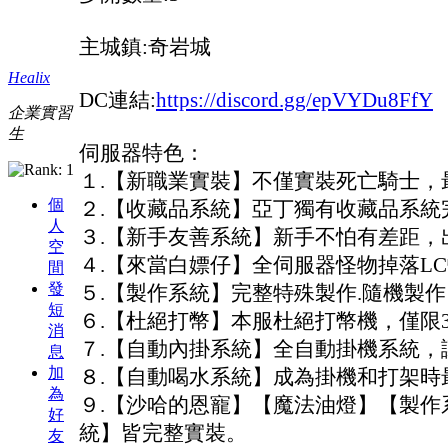
主城鎮:奇岩城
Healix
DC連結:
https://discord.gg/epVYDu8FfY
企業實習
生
伺服器特色：
１.【新職業實裝】不僅實裝死亡騎士，
個
２.【收藏品系統】亞丁獨有收藏品系統
人
３.【新手友善系統】新手不怕有差距，
空
４.【來當白嫖仔】全伺服器怪物掉落L
間
發
５.【製作系統】完整特殊製作.隨機製
短
６.【杜絕打幣】本服杜絕打幣機，僅限
消
７.【自動內掛系統】全自動掛機系統，
息
加
８.【自動喝水系統】成為掛機和打架時
為
９.【沙哈的恩寵】【魔法油燈】【製作
好
統】皆完整實裝。
友