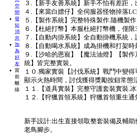
３.【新手友善系統】新手不怕有差距，
空
４.【來當白嫖仔】全伺服器怪物掉落L
間
發
５.【製作系統】完整特殊製作.隨機製
短
６.【杜絕打幣】本服杜絕打幣機，僅限
消
７.【自動內掛系統】全自動掛機系統，
息
加
８.【自動喝水系統】成為掛機和打架時
為
９.【沙哈的恩寵】【魔法油燈】【製作
好
統】皆完整實裝。
友
當
１０.獨家實裝【討伐系統】戰鬥中變得
前
顯示火熱時間，討伐獲得獎勵按鈕常態
離
１１.【道具實裝】完整守護套裝實裝.冰凍
線
１２.【狩獵首領系統】狩獵首領重生通
新手設計:出生直接領取整套裝備及輔助
老鳥腳步。