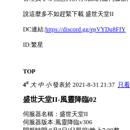
說這麼多不如趕緊下載 盛世天堂II
DC連結:
https://discord.gg/epVYDu8FfY
ID:繁星
TOP
#
4
大
中
小
發表於 2021-8-31 21:37
只看
盛世天堂II-風靈降臨02
伺服器名稱：盛世天堂II
伺服器版本:風靈降臨v306