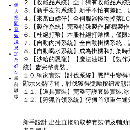
２.【收藏品系統】亞丁獨有收藏品系統
個
３.【新手友善系統】新手不怕有差距，
人
空
４.【來當白嫖仔】全伺服器怪物掉落L
間
５.【製作系統】完整特殊製作.隨機製
發
６.【杜絕打幣】本服杜絕打幣機，僅限
短
消
７.【自動內掛系統】全自動掛機系統，
息
８.【自動喝水系統】成為掛機和打架時
加
９.【沙哈的恩寵】【魔法油燈】【製作
為
好
統】皆完整實裝。
友
１０.獨家實裝【討伐系統】戰鬥中變得
當
顯示火熱時間，討伐獲得獎勵按鈕常態
前
離
１１.【道具實裝】完整守護套裝實裝.冰凍
線
１２.【狩獵首領系統】狩獵首領重生通
新手設計:出生直接領取整套裝備及輔助