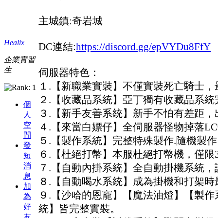
主城鎮:奇岩城
Healix
DC連結:
https://discord.gg/epVYDu8FfY
企業實習
生
伺服器特色：
１.【新職業實裝】不僅實裝死亡騎士，
２.【收藏品系統】亞丁獨有收藏品系統
個
３.【新手友善系統】新手不怕有差距，
人
空
４.【來當白嫖仔】全伺服器怪物掉落L
間
５.【製作系統】完整特殊製作.隨機製
發
６.【杜絕打幣】本服杜絕打幣機，僅限
短
消
７.【自動內掛系統】全自動掛機系統，
息
８.【自動喝水系統】成為掛機和打架時
加
９.【沙哈的恩寵】【魔法油燈】【製作
為
好
統】皆完整實裝。
友