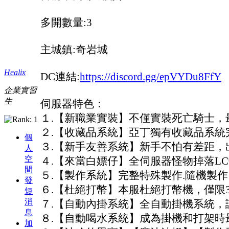
多開數量:3
主城鎮:奇岩城
Healix
DC連結:
https://discord.gg/epVYDu8FfY
企業實習
生
伺服器特色：
１.【新職業實裝】不僅實裝死亡騎士，
２.【收藏品系統】亞丁獨有收藏品系統
個
３.【新手友善系統】新手不怕有差距，
人
空
４.【來當白嫖仔】全伺服器怪物掉落L
間
５.【製作系統】完整特殊製作.隨機製
發
６.【杜絕打幣】本服杜絕打幣機，僅限
短
消
７.【自動內掛系統】全自動掛機系統，
息
８.【自動喝水系統】成為掛機和打架時
加