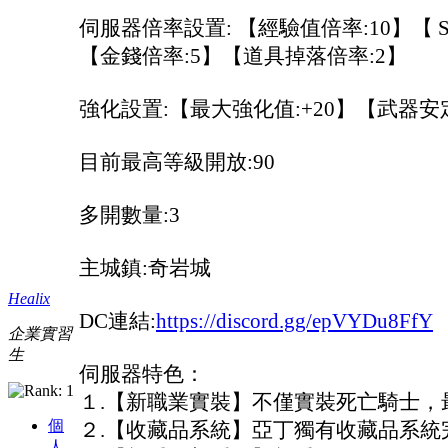
伺服器倍率設置: 【經驗值倍率:10】【 S
【金錢倍率:5】【道具掉落倍率:2】
強化設置:【最大強化值:+20】【武器安定
目前最高等級開放:90
多開數量:3
主城鎮:奇岩城
Healix
DC連結:
https://discord.gg/epVYDu8FfY
企業實習
生
伺服器特色：
１.【新職業實裝】不僅實裝死亡騎士，
個
２.【收藏品系統】亞丁獨有收藏品系統
人