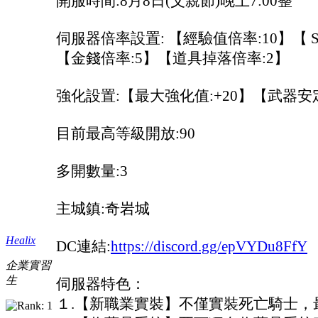
開服時間:8月8日(父親節)晚上7:00整
伺服器倍率設置: 【經驗值倍率:10】【 S
【金錢倍率:5】【道具掉落倍率:2】
強化設置:【最大強化值:+20】【武器安定
目前最高等級開放:90
多開數量:3
主城鎮:奇岩城
Healix
DC連結:
https://discord.gg/epVYDu8FfY
企業實習
生
伺服器特色：
１.【新職業實裝】不僅實裝死亡騎士，