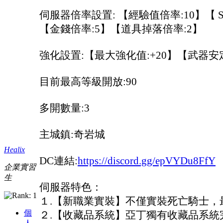
伺服器倍率設置: 【經驗值倍率:10】【 S
【金錢倍率:5】【道具掉落倍率:2】
強化設置:【最大強化值:+20】【武器安定
目前最高等級開放:90
多開數量:3
主城鎮:奇岩城
Healix
DC連結:
https://discord.gg/epVYDu8FfY
企業實習
生
伺服器特色：
１.【新職業實裝】不僅實裝死亡騎士，
個
２.【收藏品系統】亞丁獨有收藏品系統