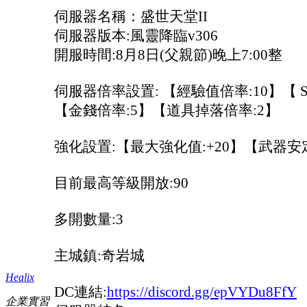
伺服器名稱：盛世天堂II
伺服器版本:風靈降臨v306
開服時間:8月8日(父親節)晚上7:00整
伺服器倍率設置: 【經驗值倍率:10】【 S
【金錢倍率:5】【道具掉落倍率:2】
強化設置:【最大強化值:+20】【武器安定
目前最高等級開放:90
多開數量:3
主城鎮:奇岩城
Healix
DC連結:
https://discord.gg/epVYDu8FfY
企業實習