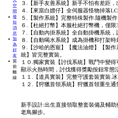
人
３.【新手友善系統】新手不怕有差距，
空
４.【來當白嫖仔】全伺服器怪物掉落L
間
發
５.【製作系統】完整特殊製作.隨機製
短
６.【杜絕打幣】本服杜絕打幣機，僅限
消
７.【自動內掛系統】全自動掛機系統，
息
加
８.【自動喝水系統】成為掛機和打架時
為
９.【沙哈的恩寵】【魔法油燈】【製作
好
統】皆完整實裝。
友
當
１０.獨家實裝【討伐系統】戰鬥中變得
前
顯示火熱時間，討伐獲得獎勵按鈕常態
離
１１.【道具實裝】完整守護套裝實裝.冰凍
線
１２.【狩獵首領系統】狩獵首領重生通
新手設計:出生直接領取整套裝備及輔助
老鳥腳步。