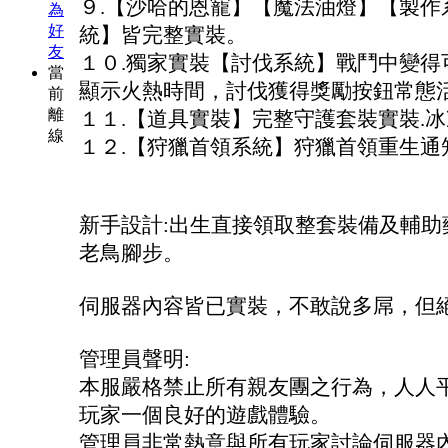
９.【沙哈的恩寵】【魔法油燈】【製作
為
好
統】皆完整實裝。
友
１０.獨家實裝【討伐系統】戰鬥中變得
當
顯示火熱時間，討伐獲得獎勵按鈕常態
前
離
１１.【道具實裝】完整守護套裝實裝.冰凍
線
１２.【狩獵首領系統】狩獵首領重生通
新手設計:出生直接領取整套裝備及輔助
老鳥腳步。
伺服器內容皆已實裝，不敢說多屌，但
管理員聲明:
本服嚴格禁止所有親友團之行為，人人
玩家一個良好的遊戲體驗。
管理員非常熱意與所有玩家討論伺服器