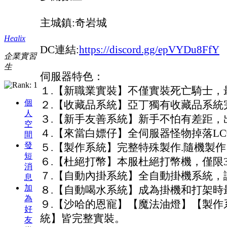
主城鎮:奇岩城
Healix
DC連結:
https://discord.gg/epVYDu8FfY
企業實習
生
伺服器特色：
１.【新職業實裝】不僅實裝死亡騎士，
個
２.【收藏品系統】亞丁獨有收藏品系統
人
３.【新手友善系統】新手不怕有差距，
空
４.【來當白嫖仔】全伺服器怪物掉落L
間
發
５.【製作系統】完整特殊製作.隨機製
短
６.【杜絕打幣】本服杜絕打幣機，僅限
消
７.【自動內掛系統】全自動掛機系統，
息
加
８.【自動喝水系統】成為掛機和打架時
為
９.【沙哈的恩寵】【魔法油燈】【製作
好
統】皆完整實裝。
友