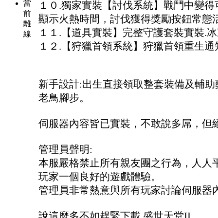
當
１０.獨家實裝【討伐系統】戰鬥中變得
前
顯示火熱時間，討伐獲得獎勵按鈕常態
離
１１.【道具實裝】完整守護套裝實裝.冰凍
線
１２.【狩獵首領系統】狩獵首領重生通
新手設計:出生直接領取整套裝備及輔助
老鳥腳步。
伺服器內容皆已實裝，不敢說多屌，但
管理員聲明:
本服嚴格禁止所有親友團之行為，人人
玩家一個良好的遊戲體驗。
管理員非常熱意與所有玩家討論伺服器
說這麼多不如趕緊下載 盛世天堂II