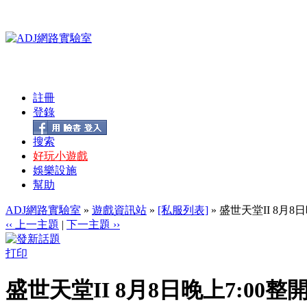
註冊
登錄
搜索
好玩小遊戲
娛樂設施
幫助
ADJ網路實驗室
»
遊戲資訊站
»
[私服列表]
» 盛世天堂II 8月8
‹‹ 上一主題
|
下一主題 ››
打印
盛世天堂II 8月8日晚上7:00整