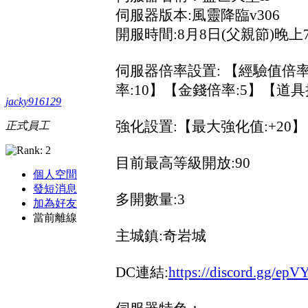
伺服器版本:風靈降臨v306
開服時間:8月8日(父親節)晚上7
伺服器倍率設置: 【經驗值倍率:
率:10】【金錢倍率:5】【道具
jacky916129
強化設置:【最大強化值:+20】
正式員工
目前最高等級開放:90
個人空間
發短消息
多開數量:3
加為好友
當前離線
主城鎮:奇岩城
DC連結:
https://discord.gg/ep