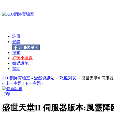
註冊
登錄
搜索
好玩小遊戲
娛樂設施
幫助
ADJ網路實驗室
»
遊戲資訊站
»
[私服列表]
» 盛世天堂II 伺服器
‹‹ 上一主題
|
下一主題 ››
打印
盛世天堂II 伺服器版本:風靈降臨