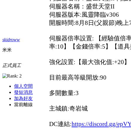
伺服器名稱：盛世天堂II
伺服器版本:風靈降臨v306
開服時間:8月8日(父親節)晚上7
伺服器倍率設置: 【經驗值倍率:
skidroww
率:10】【金錢倍率:5】【道具
米米
強化設置:【最大強化值:+20】
正式員工
目前最高等級開放:90
個人空間
多開數量:3
發短消息
加為好友
當前離線
主城鎮:奇岩城
DC連結:
https://discord.gg/ep