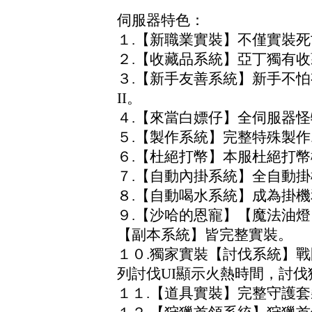
伺服器特色：
１.【新職業實裝】不僅實裝
２.【收藏品系統】亞丁獨有收
３.【新手友善系統】新手不
II。
４.【來當白嫖仔】全伺服器
５.【製作系統】完整特殊製
６.【杜絕打幣】本服杜絕打
７.【自動內掛系統】全自動
８.【自動喝水系統】成為掛
９.【沙哈的恩寵】【魔法油
【副本系統】皆完整實裝。
１０.獨家實裝【討伐系統】
列討伐UI顯示火熱時間，討
１１.【道具實裝】完整守護套裝