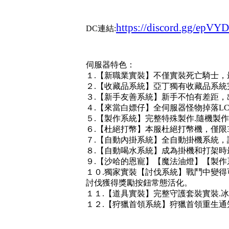
https://discord.gg/epVY
DC連結:
伺服器特色：
１.【新職業實裝】不僅實裝死亡騎士
２.【收藏品系統】亞丁獨有收藏品系統
３.【新手友善系統】新手不怕有差距，
４.【來當白嫖仔】全伺服器怪物掉落L
５.【製作系統】完整特殊製作.隨機製
６.【杜絕打幣】本服杜絕打幣機，僅限
７.【自動內掛系統】全自動掛機系統
８.【自動喝水系統】成為掛機和打架時
９.【沙哈的恩寵】【魔法油燈】【製作
１０.獨家實裝【討伐系統】戰鬥中變得
討伐獲得獎勵按鈕常態活化。
１１.【道具實裝】完整守護套裝實裝.冰
１２.【狩獵首領系統】狩獵首領重生通