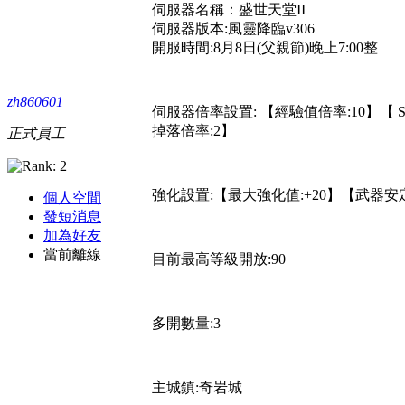
伺服器名稱：盛世天堂II
伺服器版本:風靈降臨v306
開服時間:8月8日(父親節)晚上7:00整
zh860601
伺服器倍率設置: 【經驗值倍率:10】【 S
掉落倍率:2】
正式員工
強化設置:【最大強化值:+20】【武器安定
個人空間
發短消息
加為好友
當前離線
目前最高等級開放:90
多開數量:3
主城鎮:奇岩城