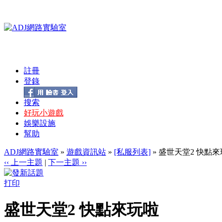
註冊
登錄
搜索
好玩小遊戲
娛樂設施
幫助
ADJ網路實驗室
»
遊戲資訊站
»
[私服列表]
» 盛世天堂2 快點
‹‹ 上一主題
|
下一主題 ››
打印
盛世天堂2 快點來玩啦