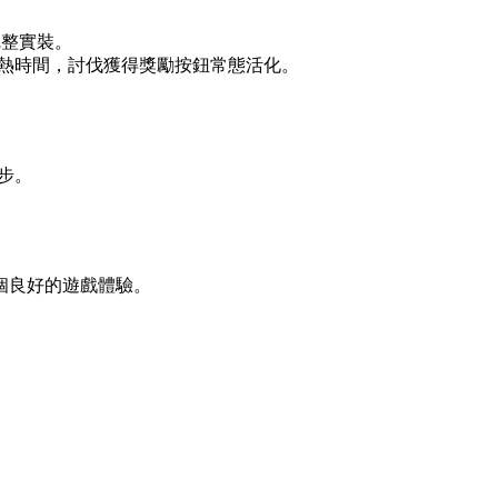
完整實裝。
火熱時間，討伐獲得獎勵按鈕常態活化。
步。
個良好的遊戲體驗。