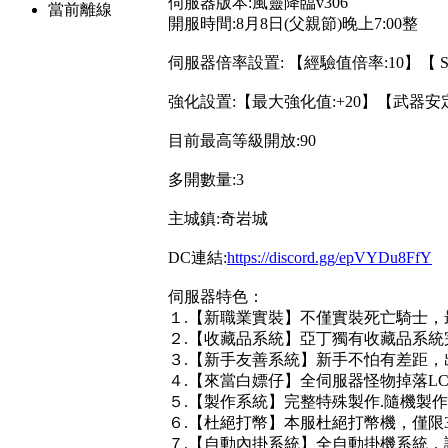
伺服器版本:風靈降臨v306
當前離線
開服時間:8月8日(父親節)晚上7:00整
伺服器倍率設置: 【經驗值倍率:10】【 
強化設置:【最大強化值:+20】【武器安定
目前最高等級開放:90
多開數量:3
主城鎮:奇岩城
DC連結:
https://discord.gg/epVYDu8FfY
伺服器特色：
１.【新職業實裝】不僅實裝死亡騎士
２.【收藏品系統】亞丁獨有收藏品系統
３.【新手友善系統】新手不怕有差距，
４.【來當白嫖仔】全伺服器怪物掉落L
５.【製作系統】完整特殊製作.隨機製
６.【杜絕打幣】本服杜絕打幣機，僅限
７.【自動內掛系統】全自動掛機系統