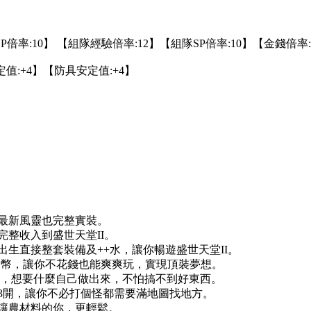
SP倍率:10】 【組隊經驗倍率:12】【組隊SP倍率:10】【金錢倍率
值:+4】【防具安定值:+4】
，最新風靈也完整實裝。
完整收入到盛世天堂II。
出生直接整套裝備及++水，讓你暢遊盛世天堂II。
C幣，讓你不花錢也能爽爽玩，實現頂裝夢想。
作，想要什麼自己做出來，不怕搞不到好東西。
3開，讓你不必打個怪都需要滿地圖找地方。
，讓農材料的你，更輕鬆。