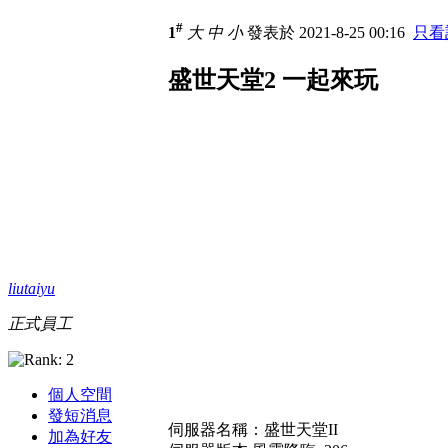
#
1
大
中
小
發表於 2021-8-25 00:16
只看
盛世天堂2 一起來玩
liutaiyu
正式員工
個人空間
發短消息
伺服器名稱：盛世天堂II
加為好友