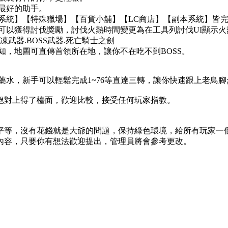
最好的助手。
系統】【特殊獵場】【百貨小舖】【LC商店】【副本系統】皆
得可以獲得討伐獎勵，討伐火熱時間變更為在工具列討伐UI顯示
凍武器.BOSS武器.死亡騎士之劍
知，地圖可直傳首領所在地，讓你不在吃不到BOSS。
藥水，新手可以輕鬆完成1~76等直達三轉，讓你快速跟上老鳥腳
絕對上得了檯面，歡迎比較，接受任何玩家指教。
平等，沒有花錢就是大爺的問題，保持綠色環境，給所有玩家一
內容，只要你有想法歡迎提出，管理員將會參考更改。