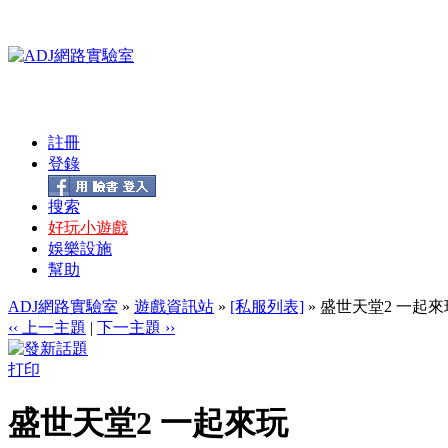
註冊
登錄
搜索
好玩小遊戲
娛樂設施
幫助
ADJ網路實驗室
»
遊戲資訊站
»
[私服列表]
» 盛世天堂2 一起來
‹‹ 上一主題
|
下一主題 ››
打印
盛世天堂2 一起來玩