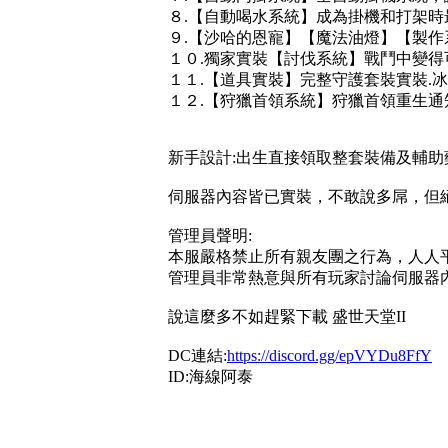
８.【自動喝水系統】成為掛機和打架時
９.【沙哈的恩寵】【魔法油燈】【製作
１０.獨家實裝【討伐系統】戰鬥中變
１１.【道具實裝】完整守護套裝實裝.冰
１２.【狩獵首領系統】狩獵首領重生通
新手設計:出生直接領取整套裝備及輔助
伺服器內容皆已實裝，不敢說多屌，但
管理員聲明:
本服嚴格禁止所有親友團之行為，人人
管理員非常熱意與所有玩家討論伺服器
說這麼多不如趕緊下載 盛世天堂II
DC連結:
https://discord.gg/epVYDu8FfY
ID:海線阿泰