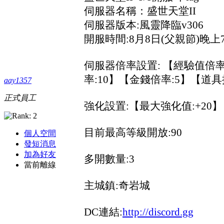
伺服器名稱：盛世天堂II
伺服器版本:風靈降臨v306
開服時間:8月8日(父親節)晚上7
伺服器倍率設置: 【經驗值倍率:
率:10】【金錢倍率:5】【道具
aay1357
正式員工
強化設置:【最大強化值:+20】
目前最高等級開放:90
個人空間
發短消息
加為好友
多開數量:3
當前離線
主城鎮:奇岩城
DC連結:
http://discord.gg