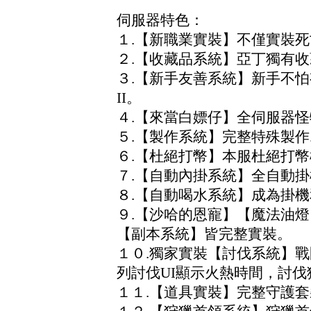
伺服器特色：
１.【新職業實裝】不僅實裝
２.【收藏品系統】亞丁獨有收
３.【新手友善系統】新手不
II。
４.【來當白嫖仔】全伺服器
５.【製作系統】完整特殊製
６.【杜絕打幣】本服杜絕打
７.【自動內掛系統】全自動
８.【自動喝水系統】成為掛
９.【沙哈的恩寵】【魔法油
【副本系統】皆完整實裝。
１０.獨家實裝【討伐系統】
列討伐UI顯示火熱時間，討
１１.【道具實裝】完整守護套裝