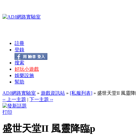
註冊
登錄
搜索
好玩小遊戲
娛樂設施
幫助
ADJ網路實驗室
»
遊戲資訊站
»
[私服列表]
» 盛世天堂II 風靈降
‹‹ 上一主題
|
下一主題 ››
打印
盛世天堂II 風靈降臨p