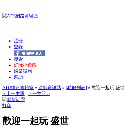
註冊
登錄
搜索
好玩小遊戲
娛樂設施
幫助
ADJ網路實驗室
»
遊戲資訊站
»
[私服列表]
» 歡迎一起玩 盛世
‹‹ 上一主題
|
下一主題 ››
打印
歡迎一起玩 盛世