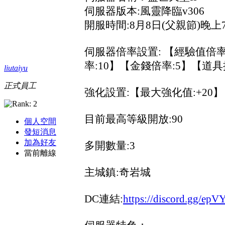
伺服器版本:風靈降臨v306
開服時間:8月8日(父親節)晚上7
伺服器倍率設置: 【經驗值倍率:
率:10】【金錢倍率:5】【道具
liutaiyu
正式員工
強化設置:【最大強化值:+20】
目前最高等級開放:90
個人空間
發短消息
加為好友
多開數量:3
當前離線
主城鎮:奇岩城
DC連結:
https://discord.gg/ep