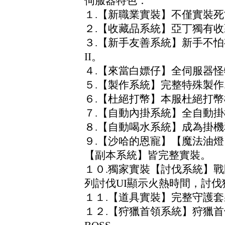
伺服器特色：
１.【新職業實裝】不僅實裝
２.【收藏品系統】亞丁獨有收
３.【新手友善系統】新手不
II。
４.【來當白嫖仔】全伺服器
５.【製作系統】完整特殊製
６.【杜絕打幣】本服杜絕打
７.【自動內掛系統】全自動
８.【自動喝水系統】成為掛
９.【沙哈的恩寵】【魔法油
【副本系統】皆完整實裝。
１０.獨家實裝【討伐系統】
列討伐UI顯示火熱時間，討
１１.【道具實裝】完整守護套裝
１２.【狩獵首領系統】狩獵