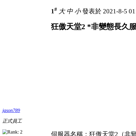
#
1
大
中
小
發表於 2021-8-5 01
狂傲天堂2 *非變態長久服
jason789
正式員工
伺服器名稱：狂傲天堂2（非