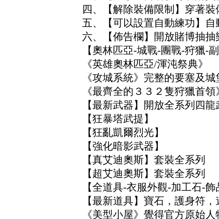
四、【解除裝備限制】穿著裝
五、【可以設置自動練功】自動
六、【佈告欄】開放賭博抽抽
【奧林匹亞-城戰-團戰-狩獵-
《英雄奧林匹亞/渾沌祭典》
《攻城系統》完整的要塞及城
《最齊全的３３２隻狩獵首領》
【最新武器】開放全系列四龍
【狂暴塔武提】
【狂亂凱爾烈光】
【強化暗影武器】
【真艾迪奧斯】套裝全系列
【超艾迪奧斯】套裝全系列
【全道具-衣服外觀-加工石-飾
【最新道具】寶石，護身符，遊
《美型小屋》覺得官方原始人