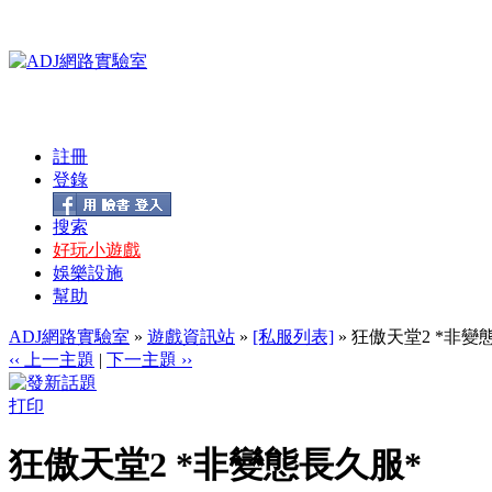
註冊
登錄
搜索
好玩小遊戲
娛樂設施
幫助
ADJ網路實驗室
»
遊戲資訊站
»
[私服列表]
» 狂傲天堂2 *非變
‹‹ 上一主題
|
下一主題 ››
打印
狂傲天堂2 *非變態長久服*