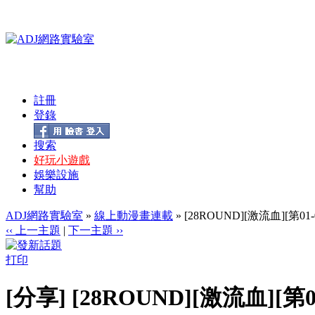
註冊
登錄
搜索
好玩小遊戲
娛樂設施
幫助
ADJ網路實驗室
»
線上動漫畫連載
» [28ROUND][激流血][第01-0
‹‹ 上一主題
|
下一主題 ››
打印
[分享] [28ROUND][激流血][第01-