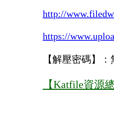
http://www.filed
https://www.uplo
【解壓密碼】：
【Katfile資