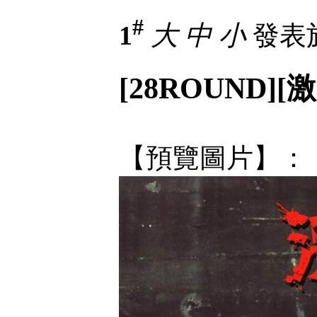
#
1
大
中
小
發表於 
[28ROUND][激
【預覽圖片】：