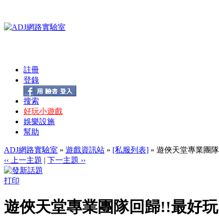
註冊
登錄
搜索
好玩小遊戲
娛樂設施
幫助
ADJ網路實驗室
»
遊戲資訊站
»
[私服列表]
» 遊俠天堂專業團隊
‹‹ 上一主題
|
下一主題 ››
打印
遊俠天堂專業團隊回歸!!最好