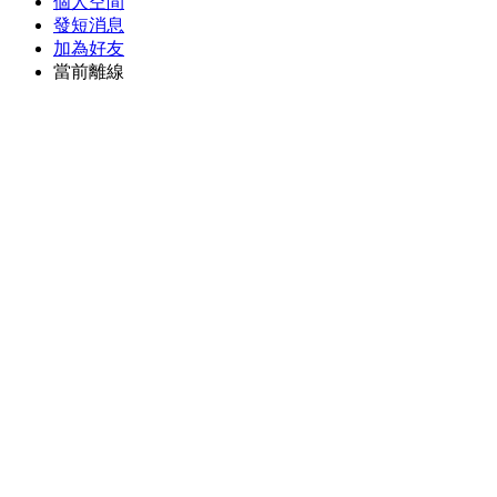
個人空間
發短消息
加為好友
當前離線