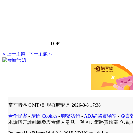
TOP
‹‹ 上一主題
|
下一主題 ››
當前時區 GMT+8, 現在時間是 2026-8-8 17:38
合作提案
-
清除 Cookies
-
聯繫我們
-
ADJ網路實驗室
-
免責
本論壇言論純屬發表者個人意見，與 ADJ網路實驗室 立場
Powered by
Discuz!
6.0.0
© 2015 ADJ Network Inc.