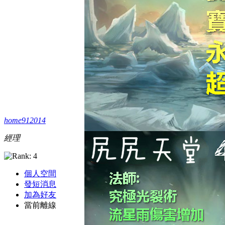
home912014
經理
個人空間
發短消息
加為好友
當前離線