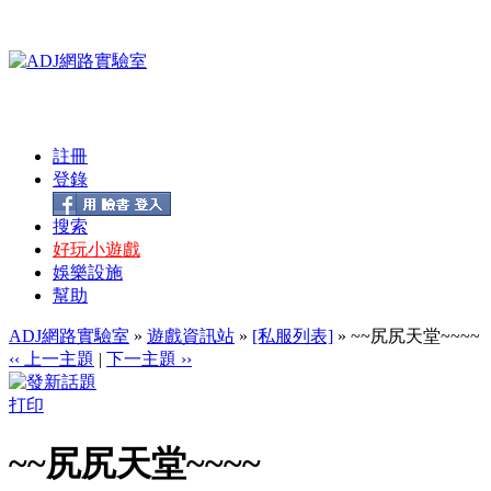
註冊
登錄
搜索
好玩小遊戲
娛樂設施
幫助
ADJ網路實驗室
»
遊戲資訊站
»
[私服列表]
» ~~尻尻天堂~~~~
‹‹ 上一主題
|
下一主題 ››
打印
~~尻尻天堂~~~~