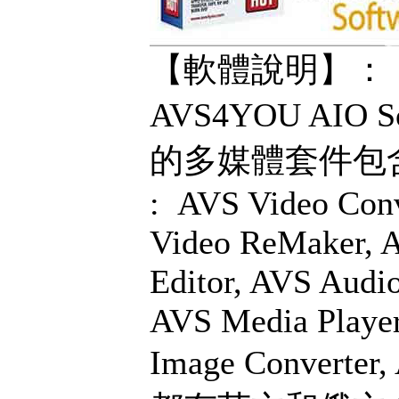
【軟體說明】：
AVS4YOU AIO 
的多媒體套件包含 
: AVS Video Conv
Video ReMaker, A
Editor, AVS Audio
AVS Media Player
Image Converte