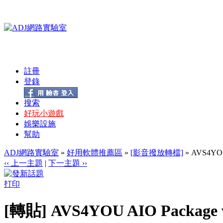
註冊
登錄
搜索
好玩小遊戲
娛樂設施
幫助
ADJ網路實驗室
»
好用軟體推薦區
»
[影音撥放轉檔]
» AVS4Y
‹‹ 上一主題
|
下一主題 ››
打印
[轉貼] AVS4YOU AIO Packa