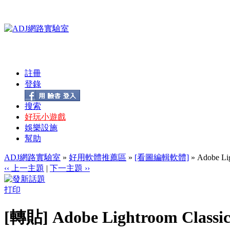
註冊
登錄
搜索
好玩小遊戲
娛樂設施
幫助
ADJ網路實驗室
»
好用軟體推薦區
»
[看圖編輯軟體]
» Adobe L
‹‹ 上一主題
|
下一主題 ››
打印
[轉貼] Adobe Lightroom Clas