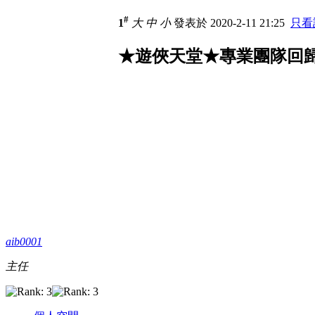
#
1
大
中
小
發表於 2020-2-11 21:25
只看
★遊俠天堂★專業團隊回歸!
aib0001
主任