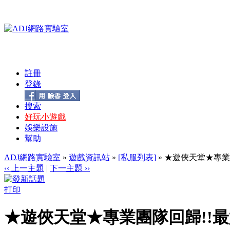
註冊
登錄
搜索
好玩小遊戲
娛樂設施
幫助
ADJ網路實驗室
»
遊戲資訊站
»
[私服列表]
» ★遊俠天堂★專業
‹‹ 上一主題
|
下一主題 ››
打印
★遊俠天堂★專業團隊回歸!!最好