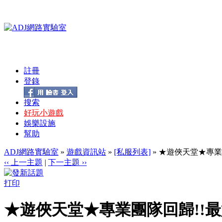
註冊
登錄
搜索
好玩小遊戲
娛樂設施
幫助
ADJ網路實驗室
»
遊戲資訊站
»
[私服列表]
» ★遊俠天堂★專業團
‹‹ 上一主題
|
下一主題 ››
打印
★遊俠天堂★專業團隊回歸!!最好