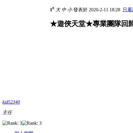
#
1
大
中
小
發表於 2020-2-11 18:28
只看
★遊俠天堂★專業團隊回歸!!
kid52340
主任