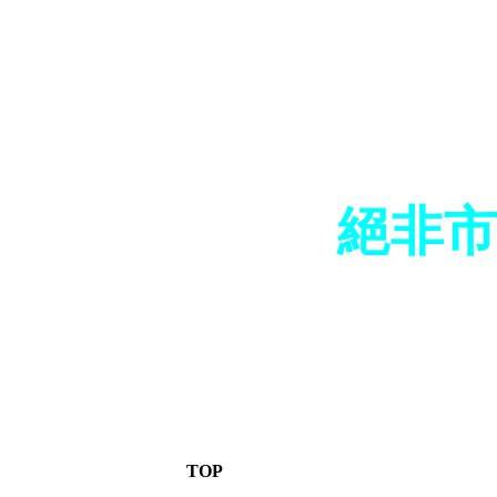
絕非市
TOP