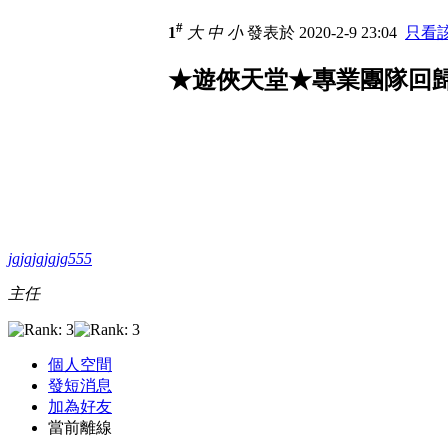
#
1
大
中
小
發表於 2020-2-9 23:04
只看
★遊俠天堂★專業團隊回歸!
jgjgjgjgjg555
主任
個人空間
發短消息
加為好友
當前離線