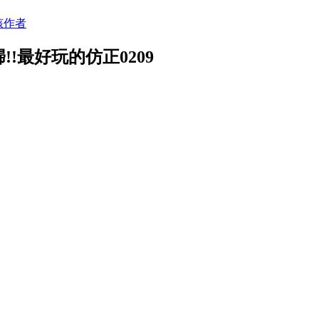
該作者
!最好玩的仿正0209