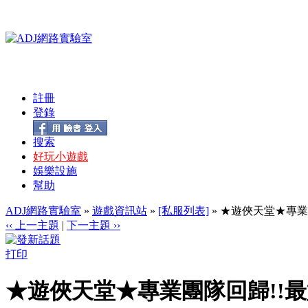
註冊
登錄
搜索
好玩小遊戲
娛樂設施
幫助
ADJ網路實驗室
»
遊戲資訊站
»
[私服列表]
» ★遊俠天堂★專業
‹‹ 上一主題
|
下一主題 ››
打印
★遊俠天堂★專業團隊回歸!!最