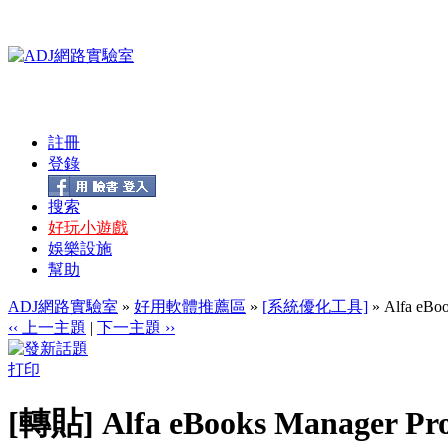
註冊
登錄
搜索
好玩小遊戲
娛樂設施
幫助
ADJ網路實驗室
»
好用軟體推薦區
»
[系統優化工具]
» Alfa eB
‹‹ 上一主題
|
下一主題 ››
打印
[轉貼] Alfa eBooks Manage